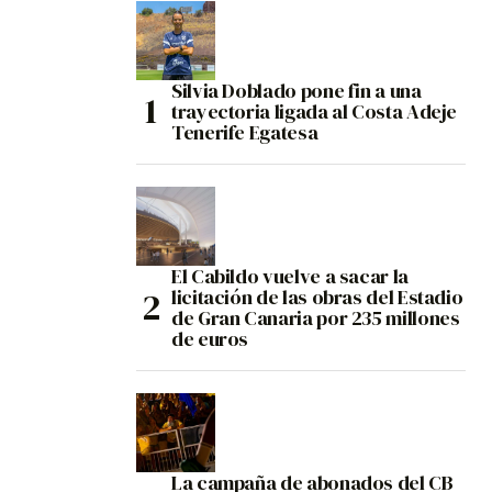
Silvia Doblado pone fin a una
trayectoria ligada al Costa Adeje
Tenerife Egatesa
El Cabildo vuelve a sacar la
licitación de las obras del Estadio
de Gran Canaria por 235 millones
de euros
La campaña de abonados del CB