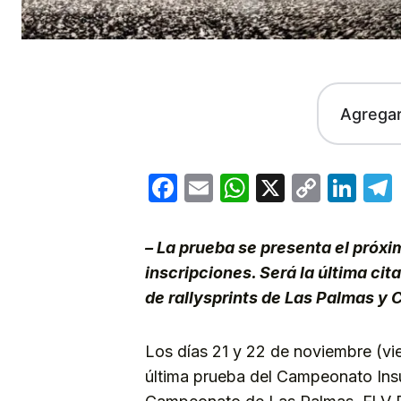
Agrega
Facebook
Email
WhatsApp
X
Copy
Lin
Link
– La prueba se presenta el próxi
inscripciones. Será la última ci
de rallysprints de Las Palmas y 
Los días 21 y 22 de noviembre (vi
última prueba del Campeonato Ins