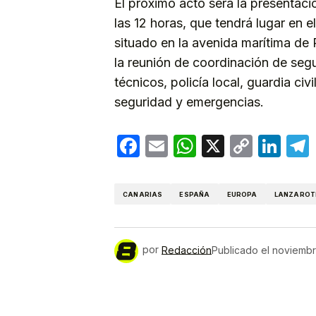
El próximo acto será la presentaci
las 12 horas, que tendrá lugar en 
situado en la avenida marítima de 
la reunión de coordinación de seg
técnicos, policía local, guardia civi
seguridad y emergencias.
Facebook
Email
WhatsApp
X
Copy
Lin
Link
CANARIAS
ESPAÑA
EUROPA
LANZAROT
por
Redacción
Publicado el
noviembr