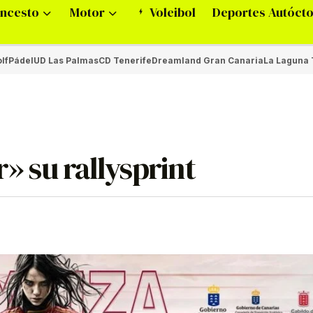
ncesto
Motor
Voleibol
Deportes Autóct
lf
Pádel
UD Las Palmas
CD Tenerife
Dreamland Gran Canaria
La Laguna 
r» su rallysprint