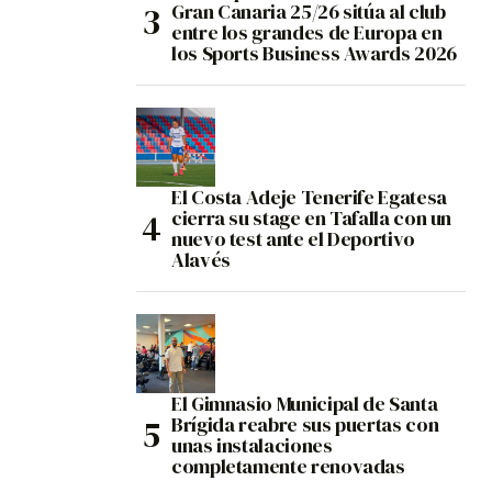
Gran Canaria 25/26 sitúa al club
entre los grandes de Europa en
los Sports Business Awards 2026
El Costa Adeje Tenerife Egatesa
cierra su stage en Tafalla con un
nuevo test ante el Deportivo
Alavés
El Gimnasio Municipal de Santa
Brígida reabre sus puertas con
unas instalaciones
completamente renovadas