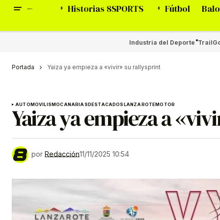
Historias 8SPORTS
Fútbol
Balo
Industria del Deporte
Trail
Go
Portada
Yaiza ya empieza a «vivir» su rallysprint
AUTOMOVILISMO
CANARIAS
DESTACADOS
LANZAROTE
MOTOR
Yaiza ya empieza a «vivi
por
Redacción
11/11/2025 10:54