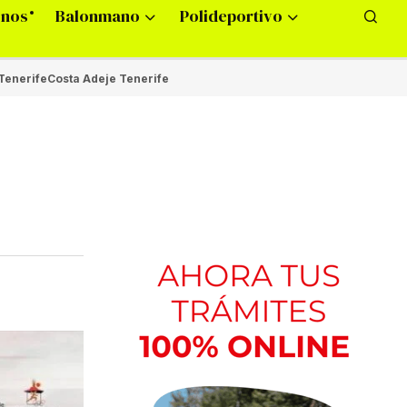
onos
Balonmano
Polideportivo
Tenerife
Costa Adeje Tenerife