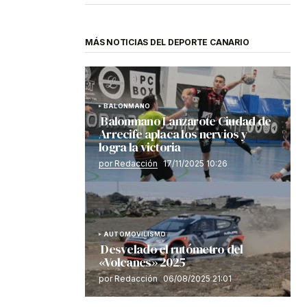
MÁS NOTICIAS DEL DEPORTE CANARIO
BALONMANO
Balonmano Lanzarote Ciudad de
Arrecife aplaca los nervios y
logra la victoria
por Redacción
17/11/2025 10:26
AUTOMOVILISMO
Desvelado el rutómetro del
«Volcanes» 2025
por Redacción
06/08/2025 21:01