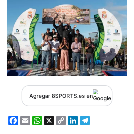
Agregar 8SPORTS.es en
Facebook
Email
WhatsApp
X
Copy
LinkedIn
Telegram
Link