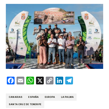
Facebook
Email
WhatsApp
X
Copy
LinkedIn
Telegram
Link
CANARIAS
ESPAÑA
EUROPA
LA PALMA
SANTA CRUZ DE TENERIFE