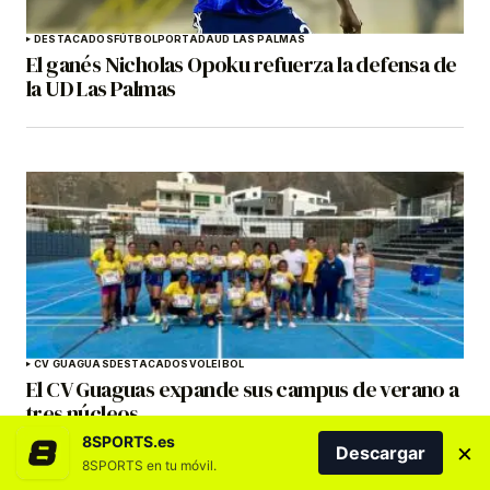
DESTACADOS
FÚTBOL
PORTADA
UD LAS PALMAS
El ganés Nicholas Opoku refuerza la defensa de
la UD Las Palmas
CV GUAGUAS
DESTACADOS
VOLEIBOL
El CV Guaguas expande sus campus de verano a
tres núcleos
8SPORTS.es
×
Descargar
8SPORTS en tu móvil.