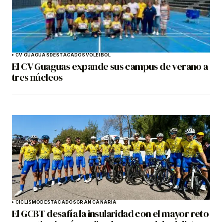
CV GUAGUAS
DESTACADOS
VOLEIBOL
El CV Guaguas expande sus campus de verano a
tres núcleos
CICLISMO
DESTACADOS
GRAN CANARIA
El GCBT desafía la insularidad con el mayor reto