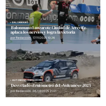
BALONMANO
Balonmano Lanzarote Ciudad de Arrecife
aplaca los nervios y logra la victoria
por Redacción
17/11/2025 10:26
AUTOMOVILISMO
Desvelado el rutómetro del «Volcanes» 2025
por Redacción
06/08/2025 21:01