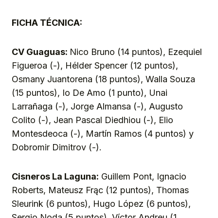
FICHA TÉCNICA:
CV Guaguas:
Nico Bruno (14 puntos), Ezequiel
Figueroa (-), Hélder Spencer (12 puntos),
Osmany Juantorena (18 puntos), Walla Souza
(15 puntos), Io De Amo (1 punto), Unai
Larrañaga (-), Jorge Almansa (-), Augusto
Colito (-), Jean Pascal Diedhiou (-), Elio
Montesdeoca (-), Martín Ramos (4 puntos) y
Dobromir Dimitrov (-).
Cisneros La Laguna:
Guillem Pont, Ignacio
Roberts, Mateusz Frąc (12 puntos), Thomas
Sleurink (6 puntos), Hugo López (6 puntos),
Sergio Noda (5 puntos), Víctor Andreu (1