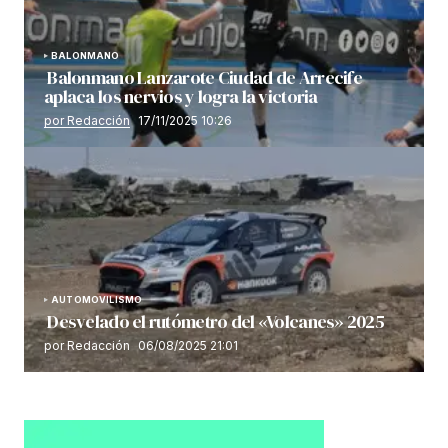
BALONMANO
Balonmano Lanzarote Ciudad de Arrecife
aplaca los nervios y logra la victoria
por Redacción
17/11/2025 10:26
AUTOMOVILISMO
Desvelado el rutómetro del «Volcanes» 2025
por Redacción
06/08/2025 21:01