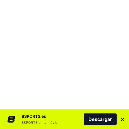
8SPORTS.es
×
Descargar
8SPORTS en tu móvil.