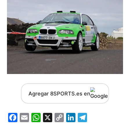
Agregar 8SPORTS.es en
Facebook
Email
WhatsApp
X
Copy
LinkedIn
Telegram
Link