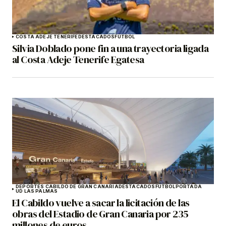
COSTA ADEJE TENERIFE
DESTACADOS
FÚTBOL
Silvia Doblado pone fin a una trayectoria ligada
al Costa Adeje Tenerife Egatesa
DEPORTES CABILDO DE GRAN CANARIA
DESTACADOS
FÚTBOL
PORTADA
UD LAS PALMAS
El Cabildo vuelve a sacar la licitación de las
obras del Estadio de Gran Canaria por 235
millones de euros