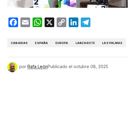
Facebook
Email
WhatsApp
X
Copy
LinkedIn
Telegram
Link
CANARIAS
ESPAÑA
EUROPA
LANZAROTE
LAS PALMAS
por
Rafa León
Publicado el
octubre 08, 2025