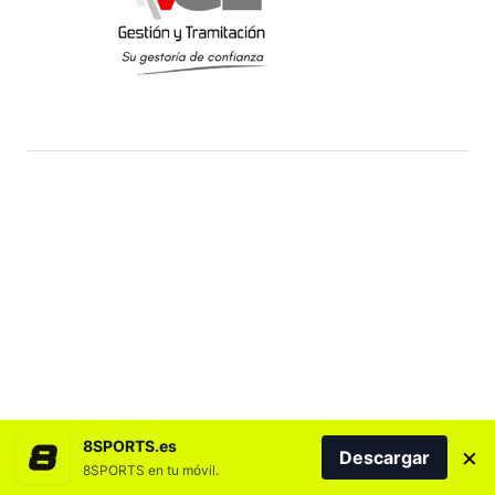
8SPORTS.es
×
Descargar
8SPORTS en tu móvil.