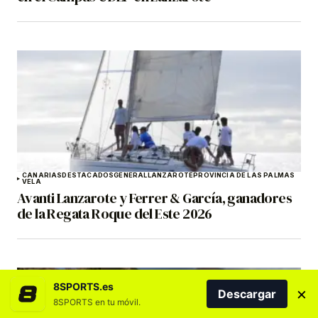
CANARIAS
DESTACADOS
GENERAL
LANZAROTE
PROVINCIA DE LAS PALMAS
VELA
Avanti Lanzarote y Ferrer & García, ganadores
de la Regata Roque del Este 2026
8SPORTS.es
×
Descargar
8SPORTS en tu móvil.