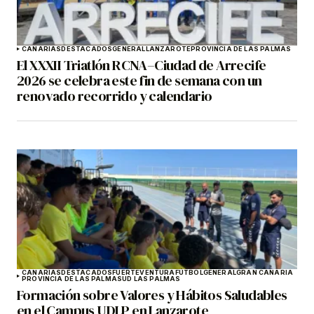
CANARIAS
DESTACADOS
GENERAL
LANZAROTE
PROVINCIA DE LAS PALMAS
El XXXII Triatlón RCNA–Ciudad de Arrecife
2026 se celebra este fin de semana con un
renovado recorrido y calendario
CANARIAS
DESTACADOS
FUERTEVENTURA
FÚTBOL
GENERAL
GRAN CANARIA
PROVINCIA DE LAS PALMAS
UD LAS PALMAS
Formación sobre Valores y Hábitos Saludables
en el Campus UDLP en Lanzarote