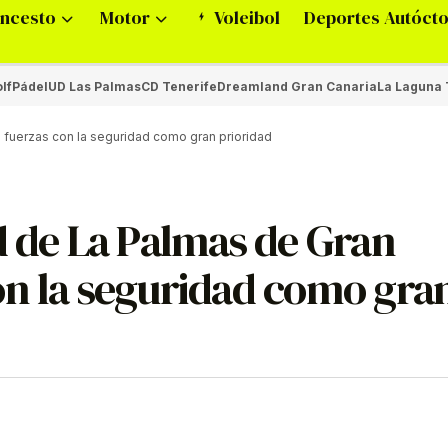
ncesto
Motor
Voleibol
Deportes Autóct
lf
Pádel
UD Las Palmas
CD Tenerife
Dreamland Gran Canaria
La Laguna 
 fuerzas con la seguridad como gran prioridad
d de La Palmas de Gran
on la seguridad como gra