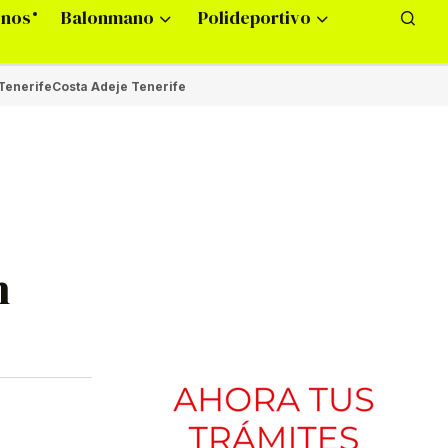
onos
Balonmano
Polideportivo
Tenerife
Costa Adeje Tenerife
n