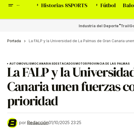
Historias 8SPORTS
Fútbol
Balo
Industria del Deporte
Trail
Go
Portada
La FALP y la Universidad de La Palmas de Gran Canaria unen
AUTOMOVILISMO
CANARIAS
DESTACADOS
MOTOR
PROVINCIA DE LAS PALMAS
La FALP y la Universida
Canaria unen fuerzas c
prioridad
por
Redacción
01/10/2025 23:25