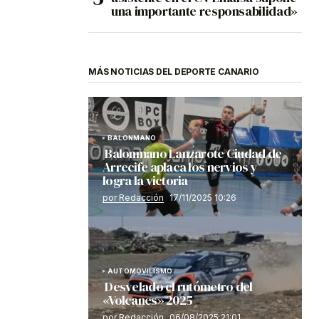
una importante responsabilidad»
MÁS NOTICIAS DEL DEPORTE CANARIO
BALONMANO
Balonmano Lanzarote Ciudad de
Arrecife aplaca los nervios y
logra la victoria
por Redacción
17/11/2025 10:26
AUTOMOVILISMO
Desvelado el rutómetro del
«Volcanes» 2025
por Redacción
06/08/2025 21:01