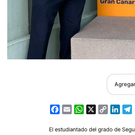
Agrega
Facebook
Email
WhatsApp
X
Copy
Lin
Link
El estudiantado del grado de Segu