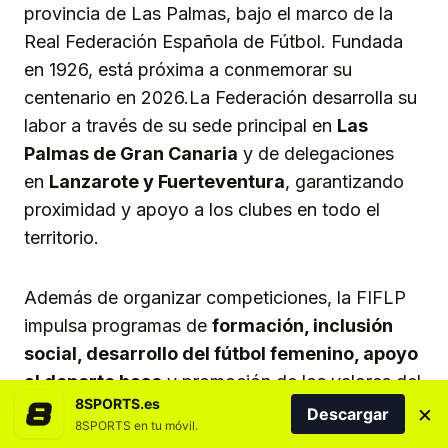
provincia de Las Palmas, bajo el marco de la
Real Federación Española de Fútbol. Fundada
en 1926, está próxima a conmemorar su
centenario en 2026.La Federación desarrolla su
labor a través de su sede principal en
Las
Palmas de Gran Canaria
y de delegaciones
en
Lanzarote y Fuerteventura
, garantizando
proximidad y apoyo a los clubes en todo el
territorio.
Además de organizar competiciones, la FIFLP
impulsa programas de
formación, inclusión
social, desarrollo del fútbol femenino, apoyo
al deporte base
y promoción de los valores del
8SPORTS.es
×
deporte como herramienta educativa y
Descargar
8SPORTS en tu móvil.
comunitaria.