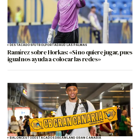
DESTACADOS
FÚTBOL
PORTADA
UD LAS PALMAS
Ramírez sobre Horkas: «Si no quiere jugar, pues
igual nos ayuda a colocar las redes»
BALONCESTO
DESTACADOS
DREAMLAND GRAN CANARIA