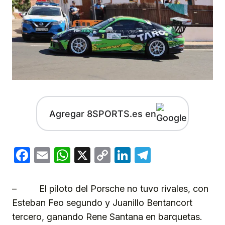
Agregar 8SPORTS.es en
Facebook
Email
WhatsApp
X
Copy
LinkedIn
Telegram
Link
– El piloto del Porsche no tuvo rivales, con
Esteban Feo segundo y Juanillo Bentancort
tercero, ganando Rene Santana en barquetas.