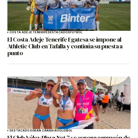
COSTA ADEJE TENERIFE
DESTACADOS
FÚTBOL
El Costa Adeje Tenerife Egatesa se impone al
Athletic Club en Tafalla y continúa su puesta a
punto
DESTACADOS
GRAN CANARIA
VOLEIBOL
El Club Vóley Playa Net 7 se corona campeón de