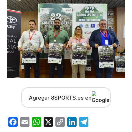
Agregar 8SPORTS.es en
Facebook
Email
WhatsApp
X
Copy
LinkedIn
Telegram
Link