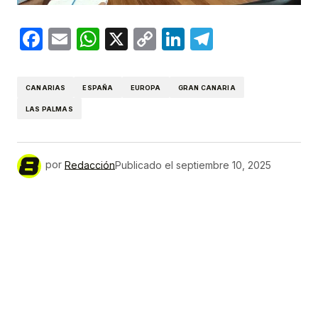
Facebook
Email
WhatsApp
X
Copy
LinkedIn
Telegram
Link
CANARIAS
ESPAÑA
EUROPA
GRAN CANARIA
LAS PALMAS
por
Redacción
Publicado el
septiembre 10, 2025