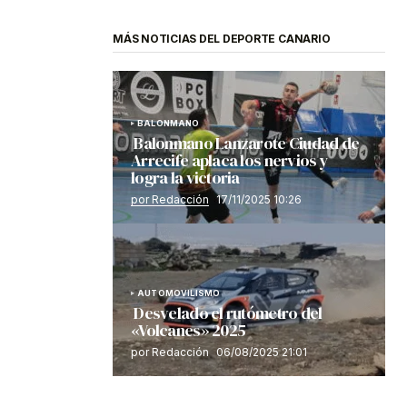
MÁS NOTICIAS DEL DEPORTE CANARIO
BALONMANO
Balonmano Lanzarote Ciudad de
Arrecife aplaca los nervios y
logra la victoria
por Redacción
17/11/2025 10:26
AUTOMOVILISMO
Desvelado el rutómetro del
«Volcanes» 2025
por Redacción
06/08/2025 21:01