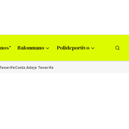
onos
Balonmano
Polideportivo
Tenerife
Costa Adeje Tenerife