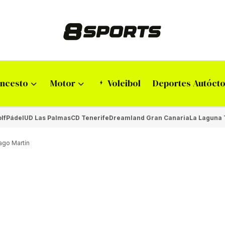
ncesto
Motor
Voleibol
Deportes Autóct
lf
Pádel
UD Las Palmas
CD Tenerife
Dreamland Gran Canaria
La Laguna 
ago Martín