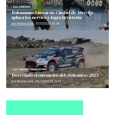
BALONMANO
Balonmano Lanzarote Ciudad de Arrecife
aplaca los nervios y logra la victoria
por Redacción
17/11/2025 10:26
AUTOMOVILISMO
Desvelado el rutómetro del «Volcanes» 2025
por Redacción
06/08/2025 21:01