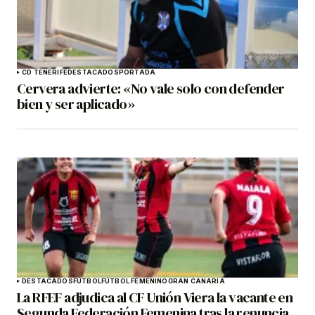
CD TENERIFE
DESTACADOS
PORTADA
Cervera advierte: «No vale solo con defender
bien y ser aplicado»
DESTACADOS
FÚTBOL
FÚTBOL FEMENINO
GRAN CANARIA
La RFEF adjudica al CF Unión Viera la vacante en
Segunda Federación Femenina tras la renuncia