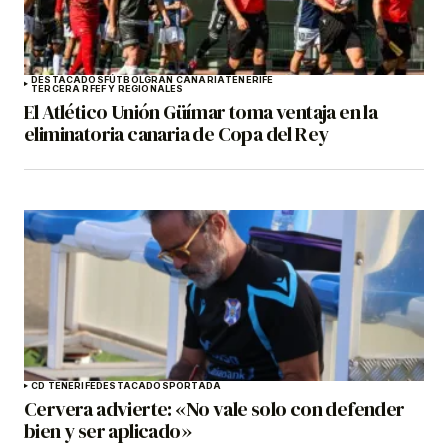
DESTACADOS
FÚTBOL
GRAN CANARIA
TENERIFE
TERCERA RFEF Y REGIONALES
El Atlético Unión Güímar toma ventaja en la
eliminatoria canaria de Copa del Rey
CD TENERIFE
DESTACADOS
PORTADA
Cervera advierte: «No vale solo con defender
bien y ser aplicado»