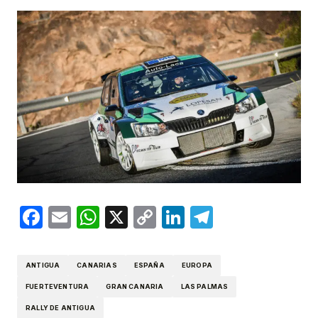
Facebook
Email
WhatsApp
X
Copy
LinkedIn
Telegram
Link
ANTIGUA
CANARIAS
ESPAÑA
EUROPA
FUERTEVENTURA
GRAN CANARIA
LAS PALMAS
RALLY DE ANTIGUA