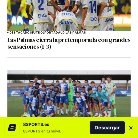
DESTACADOS
FÚTBOL
PORTADA
UD LAS PALMAS
Las Palmas cierra la pretemporada con grandes
sensaciones (1-3)
8SPORTS.es
CD TENERIFE
DESTACADOS
FÚTBOL
×
Descargar
El Tenerife cierra la pretemporada con victoria
8SPORTS en tu móvil.
en el Trofeo Villa de Leganés