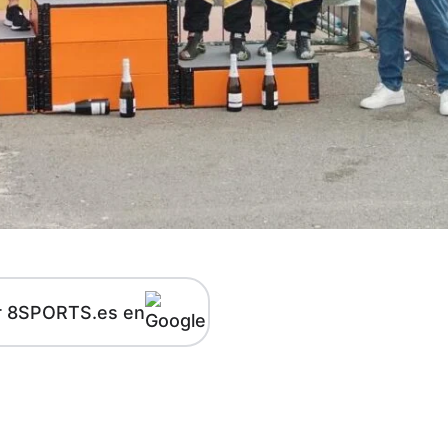
r 8SPORTS.es en
kedIn
Telegram