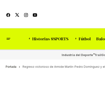
Historias 8SPORTS
Fútbol
Balo
Industria del Deporte
Trail
Go
Portada
Regreso victorioso de Armide Martín-Pedro Domínguez y e