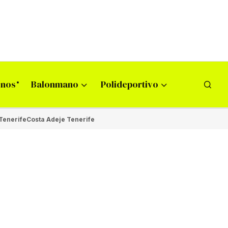
onos
Balonmano
Polideportivo
Tenerife
Costa Adeje Tenerife