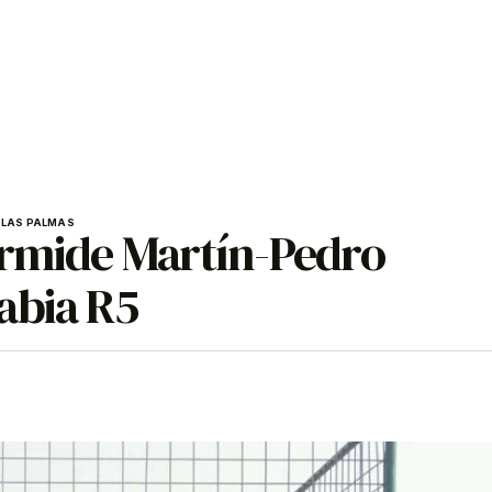
 LAS PALMAS
Armide Martín-Pedro
abia R5