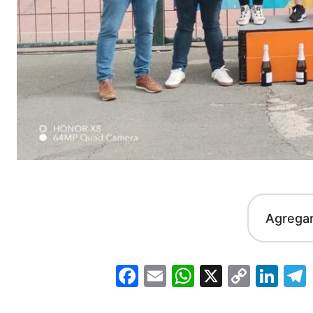
Agrega
Facebook
Email
WhatsApp
X
Copy
Lin
Link