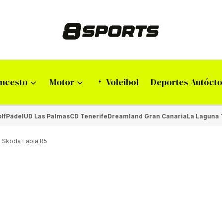
ncesto
Motor
Voleibol
Deportes Autóct
lf
Pádel
UD Las Palmas
CD Tenerife
Dreamland Gran Canaria
La Laguna 
l Skoda Fabia R5