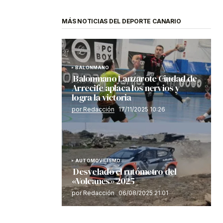
MÁS NOTICIAS DEL DEPORTE CANARIO
BALONMANO
Balonmano Lanzarote Ciudad de
Arrecife aplaca los nervios y
logra la victoria
por Redacción
17/11/2025 10:26
AUTOMOVILISMO
Desvelado el rutómetro del
«Volcanes» 2025
por Redacción
06/08/2025 21:01