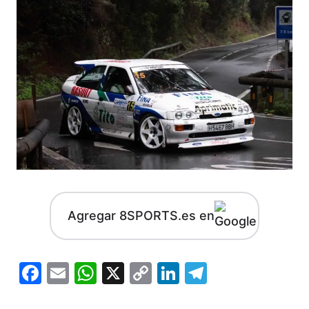
Agregar 8SPORTS.es en
Facebook
Email
WhatsApp
X
Copy
LinkedIn
Telegram
Link