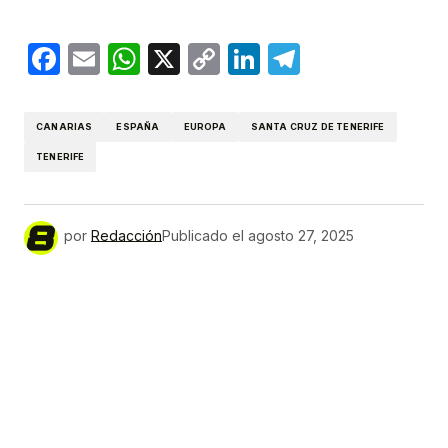
Facebook
Email
WhatsApp
X
Copy
LinkedIn
Telegram
Link
CANARIAS
ESPAÑA
EUROPA
SANTA CRUZ DE TENERIFE
TENERIFE
por
Redacción
Publicado el
agosto 27, 2025