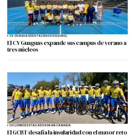
CV GUAGUAS
DESTACADOS
VOLEIBOL
El CV Guaguas expande sus campus de verano a
tres núcleos
CICLISMO
DESTACADOS
GRAN CANARIA
El GCBT desafía la insularidad con el mayor reto