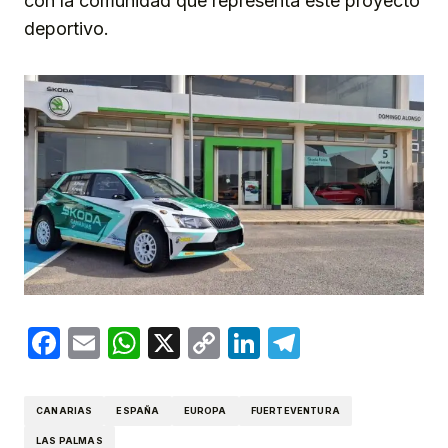
con la comunidad que representa este proyecto
deportivo.
Facebook
Email
WhatsApp
X
Copy
LinkedIn
Telegram
Link
CANARIAS
ESPAÑA
EUROPA
FUERTEVENTURA
LAS PALMAS