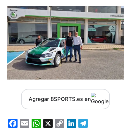
Agregar 8SPORTS.es en
Facebook
Email
WhatsApp
X
Copy
LinkedIn
Telegram