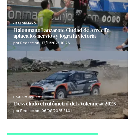
BALONMANO
Balonmano Lanzarote Ciudad de Arrecife
aplaca los nervios y logra la victoria
por Redacción
17/11/2025 10:26
AUTOMOVILISMO
Desvelado el rutómetro del «Volcanes» 2025
por Redacción
06/08/2025 21:01