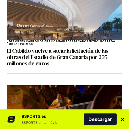
DEPORTES CABILDO DE GRAN CANARIA
DESTACADOS
FÚTBOL
PORTADA
UD LAS PALMAS
El Cabildo vuelve a sacar la licitación de las
obras del Estadio de Gran Canaria por 235
millones de euros
8SPORTS.es
×
Descargar
8SPORTS en tu móvil.