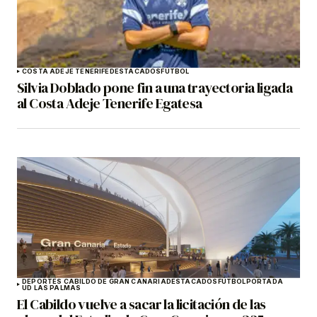
COSTA ADEJE TENERIFE
DESTACADOS
FÚTBOL
Silvia Doblado pone fin a una trayectoria ligada
al Costa Adeje Tenerife Egatesa
DEPORTES CABILDO DE GRAN CANARIA
DESTACADOS
FÚTBOL
PORTADA
UD LAS PALMAS
El Cabildo vuelve a sacar la licitación de las