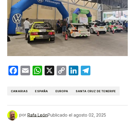
Facebook
Email
WhatsApp
X
Copy
LinkedIn
Telegram
Link
CANARIAS
ESPAÑA
EUROPA
SANTA CRUZ DE TENERIFE
por
Rafa León
Publicado el
agosto 02, 2025