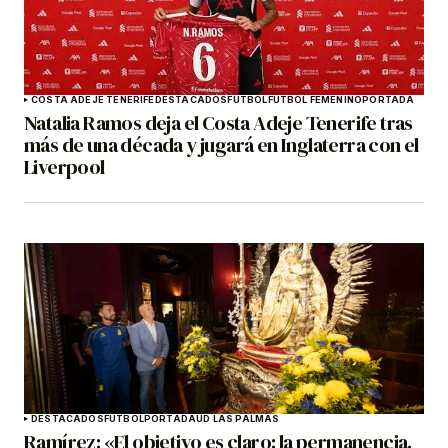
COSTA ADEJE TENERIFE
DESTACADOS
FÚTBOL
FÚTBOL FEMENINO
PORTADA
Natalia Ramos deja el Costa Adeje Tenerife tras
más de una década y jugará en Inglaterra con el
Liverpool
DESTACADOS
FÚTBOL
PORTADA
UD LAS PALMAS
Ramírez: «El objetivo es claro: la permanencia.