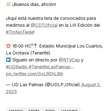
¡Buenos días, afición!
¡Aquí está nuestra lista de convocados para
medirnos al
@CDTOficial
en la LIII Edición del
#TrofeoTeide
!
18:00 HC⁰
Estadio Municipal Los Cuartos,
La Orotava (Tenerife).
Síguelo en directo por
@RTVCes
y
#UDRadio
.
#TenerifeLasPalmas
…
pic.twitter.com/3vLREhL8ih
— UD Las Palmas (@UDLP_Oficial)
August 2,
2025
CANARIAS
ESPAÑA
FÚTBOL
LAS PALMAS