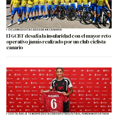
CICLISMO
DESTACADOS
GRAN CANARIA
El GCBT desafía la insularidad con el mayor reto
operativo jamás realizado por un club ciclista
canario
COSTA ADEJE TENERIFE
DESTACADOS
FÚTBOL
FÚTBOL FEMENINO
PORTADA