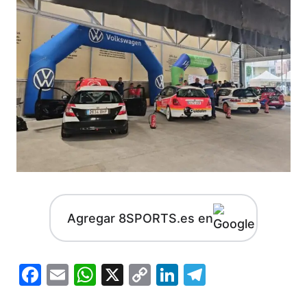
Agregar 8SPORTS.es en
Facebook
Email
WhatsApp
X
Copy
LinkedIn
Telegram
Link