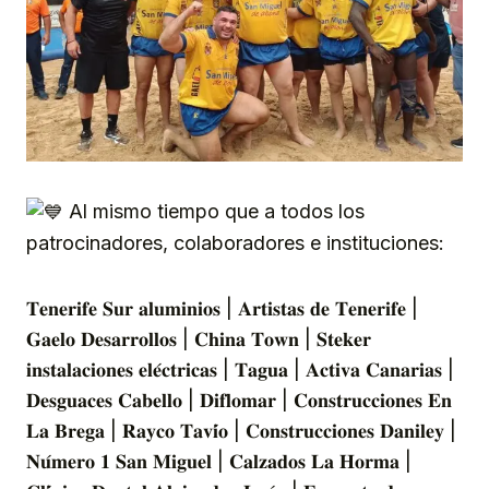
Al mismo tiempo que a todos los
patrocinadores, colaboradores e instituciones:
𝐓𝐞𝐧𝐞𝐫𝐢𝐟𝐞 𝐒𝐮𝐫 𝐚𝐥𝐮𝐦𝐢𝐧𝐢𝐨𝐬 | 𝐀𝐫𝐭𝐢𝐬𝐭𝐚𝐬 𝐝𝐞 𝐓𝐞𝐧𝐞𝐫𝐢𝐟𝐞 |
𝐆𝐚𝐞𝐥𝐨 𝐃𝐞𝐬𝐚𝐫𝐫𝐨𝐥𝐥𝐨𝐬 | 𝐂𝐡𝐢𝐧𝐚 𝐓𝐨𝐰𝐧 | 𝐒𝐭𝐞𝐤𝐞𝐫
𝐢𝐧𝐬𝐭𝐚𝐥𝐚𝐜𝐢𝐨𝐧𝐞𝐬 𝐞𝐥𝐞́𝐜𝐭𝐫𝐢𝐜𝐚𝐬 | 𝐓𝐚𝐠𝐮𝐚 | 𝐀𝐜𝐭𝐢𝐯𝐚 𝐂𝐚𝐧𝐚𝐫𝐢𝐚𝐬 |
𝐃𝐞𝐬𝐠𝐮𝐚𝐜𝐞𝐬 𝐂𝐚𝐛𝐞𝐥𝐥𝐨 | 𝐃𝐢𝐟𝐥𝐨𝐦𝐚𝐫 | 𝐂𝐨𝐧𝐬𝐭𝐫𝐮𝐜𝐜𝐢𝐨𝐧𝐞𝐬 𝐄𝐧
𝐋𝐚 𝐁𝐫𝐞𝐠𝐚 | 𝐑𝐚𝐲𝐜𝐨 𝐓𝐚𝐯𝐢́𝐨 | 𝐂𝐨𝐧𝐬𝐭𝐫𝐮𝐜𝐜𝐢𝐨𝐧𝐞𝐬 𝐃𝐚𝐧𝐢𝐥𝐞𝐲 |
𝐍𝐮́𝐦𝐞𝐫𝐨 𝟏 𝐒𝐚𝐧 𝐌𝐢𝐠𝐮𝐞𝐥 | 𝐂𝐚𝐥𝐳𝐚𝐝𝐨𝐬 𝐋𝐚 𝐇𝐨𝐫𝐦𝐚 |