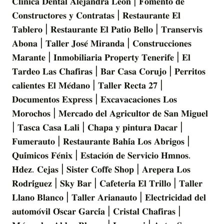
𝐂𝐥𝐢́𝐧𝐢𝐜𝐚 𝐃𝐞𝐧𝐭𝐚𝐥 𝐀𝐥𝐞𝐣𝐚𝐧𝐝𝐫𝐚 𝐋𝐞𝐨́𝐧 | 𝐅𝐨𝐦𝐞𝐧𝐭𝐨 𝐝𝐞
𝐂𝐨𝐧𝐬𝐭𝐫𝐮𝐜𝐭𝐨𝐫𝐞𝐬 𝐲 𝐂𝐨𝐧𝐭𝐫𝐚𝐭𝐚𝐬 | 𝐑𝐞𝐬𝐭𝐚𝐮𝐫𝐚𝐧𝐭𝐞 𝐄𝐥
𝐓𝐚𝐛𝐥𝐞𝐫𝐨 | 𝐑𝐞𝐬𝐭𝐚𝐮𝐫𝐚𝐧𝐭𝐞 𝐄𝐥 𝐏𝐚𝐭𝐢𝐨 𝐁𝐞𝐥𝐥𝐨 | 𝐓𝐫𝐚𝐧𝐬𝐞𝐫𝐯𝐢𝐬
𝐀𝐛𝐨𝐧𝐚 | 𝐓𝐚𝐥𝐥𝐞𝐫 𝐉𝐨𝐬𝐞́ 𝐌𝐢𝐫𝐚𝐧𝐝𝐚 | 𝐂𝐨𝐧𝐬𝐭𝐫𝐮𝐜𝐜𝐢𝐨𝐧𝐞𝐬
𝐌𝐚𝐫𝐚𝐧𝐭𝐞 | 𝐈𝐧𝐦𝐨𝐛𝐢𝐥𝐢𝐚𝐫𝐢𝐚 𝐏𝐫𝐨𝐩𝐞𝐫𝐭𝐲 𝐓𝐞𝐧𝐞𝐫𝐢𝐟𝐞 | 𝐄𝐥
𝐓𝐚𝐫𝐝𝐞𝐨 𝐋𝐚𝐬 𝐂𝐡𝐚𝐟𝐢𝐫𝐚𝐬 | 𝐁𝐚𝐫 𝐂𝐚𝐬𝐚 𝐂𝐨𝐫𝐮𝐣𝐨 | 𝐏𝐞𝐫𝐫𝐢𝐭𝐨𝐬
𝐜𝐚𝐥𝐢𝐞𝐧𝐭𝐞𝐬 𝐄𝐥 𝐌𝐞́𝐝𝐚𝐧𝐨 | 𝐓𝐚𝐥𝐥𝐞𝐫 𝐑𝐞𝐜𝐭𝐚 𝟐𝟕 |
𝐃𝐨𝐜𝐮𝐦𝐞𝐧𝐭𝐨𝐬 𝐄𝐱𝐩𝐫𝐞𝐬𝐬 | 𝐄𝐱𝐜𝐚𝐯𝐚𝐜𝐚𝐜𝐢𝐨𝐧𝐞𝐬 𝐋𝐨𝐬
𝐌𝐨𝐫𝐨𝐜𝐡𝐨𝐬 | 𝐌𝐞𝐫𝐜𝐚𝐝𝐨 𝐝𝐞𝐥 𝐀𝐠𝐫𝐢𝐜𝐮𝐥𝐭𝐨𝐫 𝐝𝐞 𝐒𝐚𝐧 𝐌𝐢𝐠𝐮𝐞𝐥
| 𝐓𝐚𝐬𝐜𝐚 𝐂𝐚𝐬𝐚 𝐋𝐚𝐥𝐢 | 𝐂𝐡𝐚𝐩𝐚 𝐲 𝐩𝐢𝐧𝐭𝐮𝐫𝐚 𝐃𝐚𝐜𝐚𝐫 |
𝐅𝐮𝐦𝐞𝐫𝐚𝐮𝐭𝐨 | 𝐑𝐞𝐬𝐭𝐚𝐮𝐫𝐚𝐧𝐭𝐞 𝐁𝐚𝐡𝐢́𝐚 𝐋𝐨𝐬 𝐀𝐛𝐫𝐢𝐠𝐨𝐬 |
𝐐𝐮𝐢́𝐦𝐢𝐜𝐨𝐬 𝐅𝐞́𝐧𝐢𝐱 | 𝐄𝐬𝐭𝐚𝐜𝐢𝐨́𝐧 𝐝𝐞 𝐒𝐞𝐫𝐯𝐢𝐜𝐢𝐨 𝐇𝐦𝐧𝐨𝐬.
𝐇𝐝𝐞𝐳. 𝐂𝐞𝐣𝐚𝐬 | 𝐒𝐢𝐬𝐭𝐞𝐫 𝐂𝐨𝐟𝐟𝐞 𝐒𝐡𝐨𝐩 | 𝐀𝐫𝐞𝐩𝐞𝐫𝐚 𝐋𝐨𝐬
𝐑𝐨𝐝𝐫𝐢́𝐠𝐮𝐞𝐳 | 𝐒𝐤𝐲 𝐁𝐚𝐫 | 𝐂𝐚𝐟𝐞𝐭𝐞𝐫𝐢́𝐚 𝐄𝐥 𝐓𝐫𝐢𝐥𝐥𝐨 | 𝐓𝐚𝐥𝐥𝐞𝐫
𝐋𝐥𝐚𝐧𝐨 𝐁𝐥𝐚𝐧𝐜𝐨 | 𝐓𝐚𝐥𝐥𝐞𝐫 𝐀𝐫𝐢𝐚𝐧𝐚𝐮𝐭𝐨 | 𝐄𝐥𝐞𝐜𝐭𝐫𝐢𝐜𝐢𝐝𝐚𝐝 𝐝𝐞𝐥
𝐚𝐮𝐭𝐨𝐦𝐨́𝐯𝐢𝐥 𝐎́𝐬𝐜𝐚𝐫 𝐆𝐚𝐫𝐜𝐢́𝐚 | 𝐂𝐫𝐢𝐬𝐭𝐚𝐥 𝐂𝐡𝐚𝐟𝐢𝐫𝐚𝐬 |