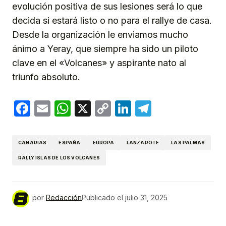
evolución positiva de sus lesiones será lo que
decida si estará listo o no para el rallye de casa.
Desde la organización le enviamos mucho
ánimo a Yeray, que siempre ha sido un piloto
clave en el «Volcanes» y aspirante nato al
triunfo absoluto.
Facebook
Email
WhatsApp
X
Copy
LinkedIn
Telegram
Link
CANARIAS
ESPAÑA
EUROPA
LANZAROTE
LAS PALMAS
RALLY ISLAS DE LOS VOLCANES
por
Redacción
Publicado el
julio 31, 2025