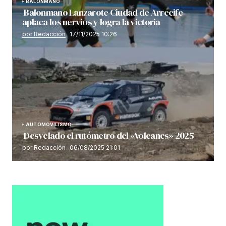
BALONMANO
Balonmano Lanzarote Ciudad de Arrecife
aplaca los nervios y logra la victoria
por Redacción
17/11/2025 10:26
AUTOMOVILISMO
Desvelado el rutómetro del «Volcanes» 2025
por Redacción
06/08/2025 21:01