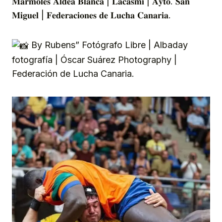
𝐌𝐚́𝐫𝐦𝐨𝐥𝐞𝐬 𝐀𝐥𝐝𝐞𝐚 𝐁𝐥𝐚𝐧𝐜𝐚 | 𝐋𝐚𝐜𝐚𝐬𝐦𝐢 | 𝐀𝐲𝐭𝐨. 𝐒𝐚𝐧
𝐌𝐢𝐠𝐮𝐞𝐥 | 𝐅𝐞𝐝𝐞𝐫𝐚𝐜𝐢𝐨𝐧𝐞𝐬 𝐝𝐞 𝐋𝐮𝐜𝐡𝐚 𝐂𝐚𝐧𝐚𝐫𝐢𝐚.
By Rubens” Fotógrafo Libre | Albaday
fotografía | Óscar Suárez Photography |
Federación de Lucha Canaria.