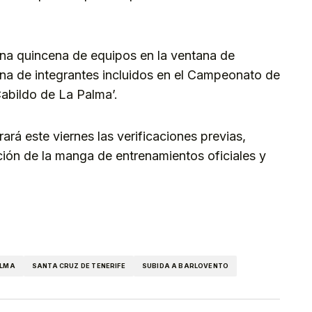
 una quincena de equipos en la ventana de
na de integrantes incluidos en el Campeonato de
abildo de La Palma’.
ará este viernes las verificaciones previas,
ción de la manga de entrenamientos oficiales y
kedIn
Telegram
ALMA
SANTA CRUZ DE TENERIFE
SUBIDA A BARLOVENTO