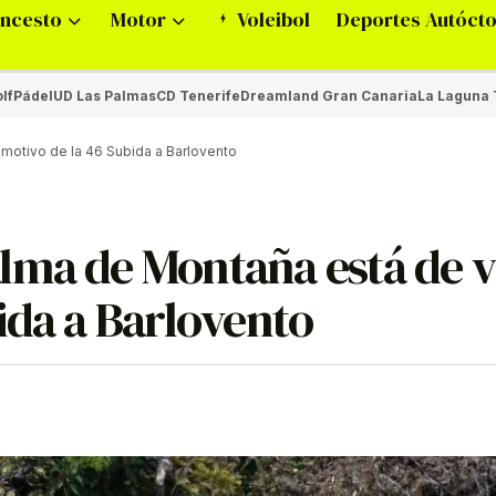
ncesto
Motor
Voleibol
Deportes Autóct
lf
Pádel
UD Las Palmas
CD Tenerife
Dreamland Gran Canaria
La Laguna 
motivo de la 46 Subida a Barlovento
lma de Montaña está de v
ida a Barlovento