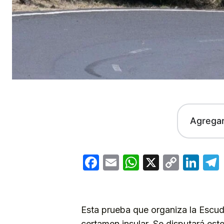
Agrega
Facebook
Email
WhatsApp
X
Copy
Lin
Link
Esta prueba que organiza la Escude
certamen insular. Se disputará est