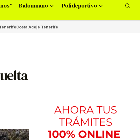
onos
Balonmano
Polideportivo
Tenerife
Costa Adeje Tenerife
uelta