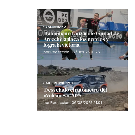
BALONMANO
Balonmano Lanzarote Ciudad de
Arrecife aplaca los nervios y
logra la victoria
por Redacción
17/11/2025 10:26
AUTOMOVILISMO
Desvelado el rutómetro del
«Volcanes» 2025
por Redacción
06/08/2025 21:01