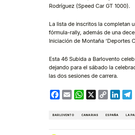
Rodríguez (Speed Car GT 1000).
La lista de inscritos la completan
fórmula-rally, además de una dece
Iniciación de Montaña ‘Deportes C
Esta 46 Subida a Barlovento celebr
dejando para el sábado la celebra
las dos sesiones de carrera.
Facebook
Email
WhatsApp
X
Copy
Lin
Link
BARLOVENTO
CANARIAS
ESPAÑA
LA P