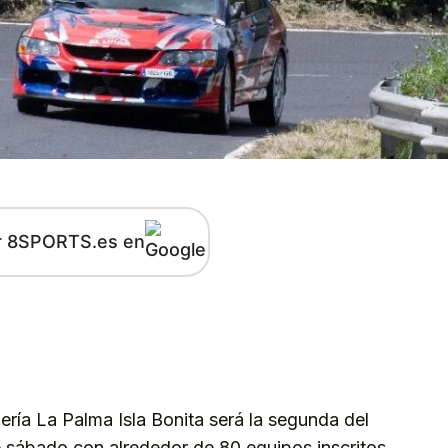
r 8SPORTS.es en
kedIn
Telegram
ría La Palma Isla Bonita será la segunda del
e sábado con alrededor de 80 equipos inscritos,