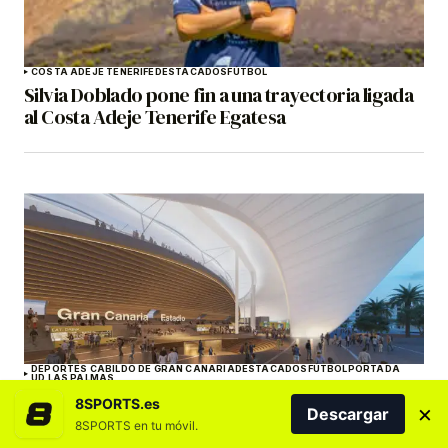
COSTA ADEJE TENERIFE
DESTACADOS
FÚTBOL
Silvia Doblado pone fin a una trayectoria ligada
al Costa Adeje Tenerife Egatesa
DEPORTES CABILDO DE GRAN CANARIA
DESTACADOS
FÚTBOL
PORTADA
UD LAS PALMAS
El Cabildo vuelve a sacar la licitación de las
8SPORTS.es
×
Descargar
obras del Estadio de Gran Canaria por 235
8SPORTS en tu móvil.
millones de euros