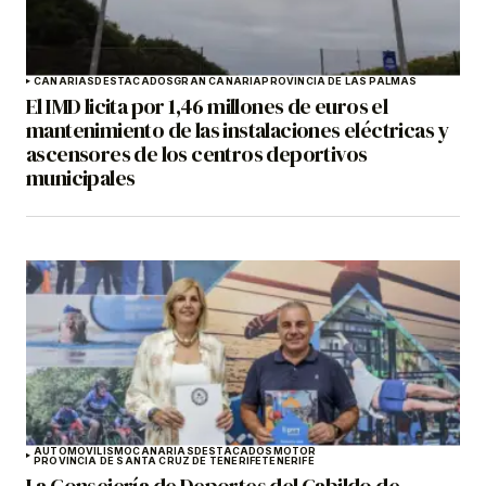
CANARIAS
DESTACADOS
GRAN CANARIA
PROVINCIA DE LAS PALMAS
El IMD licita por 1,46 millones de euros el
mantenimiento de las instalaciones eléctricas y
ascensores de los centros deportivos
municipales
AUTOMOVILISMO
CANARIAS
DESTACADOS
MOTOR
PROVINCIA DE SANTA CRUZ DE TENERIFE
TENERIFE
La Consejería de Deportes del Cabildo de