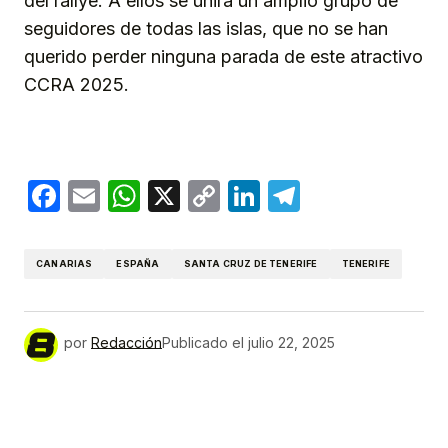
del rallye. A ellos se unirá un amplio grupo de
seguidores de todas las islas, que no se han
querido perder ninguna parada de este atractivo
CCRA 2025.
Facebook
Email
WhatsApp
X
Copy
LinkedIn
Telegram
Link
CANARIAS
ESPAÑA
SANTA CRUZ DE TENERIFE
TENERIFE
por
Redacción
Publicado el
julio 22, 2025