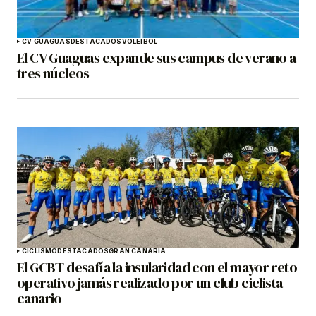
CV GUAGUAS
DESTACADOS
VOLEIBOL
El CV Guaguas expande sus campus de verano a
tres núcleos
CICLISMO
DESTACADOS
GRAN CANARIA
El GCBT desafía la insularidad con el mayor reto
operativo jamás realizado por un club ciclista
canario