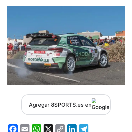
Agregar 8SPORTS.es en
Facebook
Email
WhatsApp
X
Copy
LinkedIn
Telegram