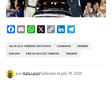
Facebook
Email
WhatsApp
X
Copy
LinkedIn
Telegram
Link
ALLYE ISLA TENERIFE HISTÓRICO
CANARIAS
ESPAÑA
EUROPA
SANTA CRUZ DE TENERIFE
TENERIFE
por
Rafa León
Publicado el
julio 19, 2025