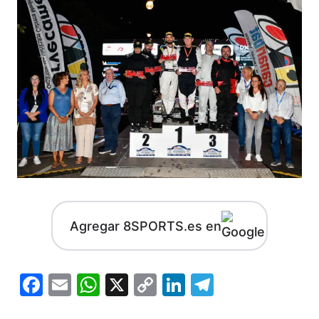
Agregar 8SPORTS.es en
Facebook
Email
WhatsApp
X
Copy
LinkedIn
Telegram
Link