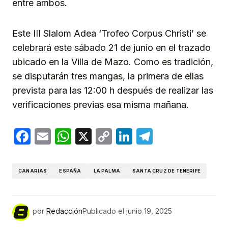
entre ambos.
Este III Slalom Adea ‘Trofeo Corpus Christi’ se
celebrará este sábado 21 de junio en el trazado
ubicado en la Villa de Mazo. Como es tradición,
se disputarán tres mangas, la primera de ellas
prevista para las 12:00 h después de realizar las
verificaciones previas esa misma mañana.
Facebook
Email
WhatsApp
X
Copy
LinkedIn
Telegram
Link
CANARIAS
ESPAÑA
LA PALMA
SANTA CRUZ DE TENERIFE
por
Redacción
Publicado el
junio 19, 2025