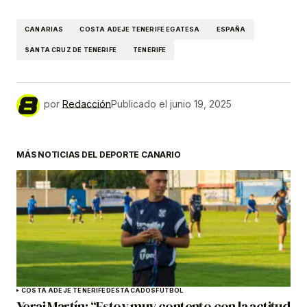
CANARIAS
COSTA ADEJE TENERIFE EGATESA
ESPAÑA
SANTA CRUZ DE TENERIFE
TENERIFE
por
Redacción
Publicado el
junio 19, 2025
MÁS NOTICIAS DEL DEPORTE CANARIO
COSTA ADEJE TENERIFE
DESTACADOS
FÚTBOL
Yerai Martín: “Estoy muy contento con la actitud