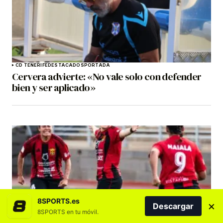
CD TENERIFE
DESTACADOS
PORTADA
Cervera advierte: «No vale solo con defender
bien y ser aplicado»
8SPORTS.es
×
Descargar
8SPORTS en tu móvil.
DESTACADOS
FÚTBOL
FÚTBOL FEMENINO
GRAN CANARIA