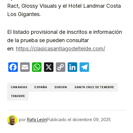
Ract, Glossy Visuals y el Hotel Landmar Costa
Los Gigantes.
El listado provisional de inscritos e información
de la prueba se pueden consultar
en:
https://clasicasantiagodelteide.com/
Facebook
Email
WhatsApp
X
Copy
LinkedIn
Telegram
Link
CANARIAS
ESPAÑA
EUROPA
SANTA CRUZ DE TENERIFE
TENERIFE
por
Rafa León
Publicado el
diciembre 09, 2025