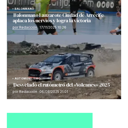
BALONMANO
Balonmano Lanzarote Ciudad de Arrecife
aplaca los nervios y logra la victoria
por Redacción
17/11/2025 10:26
AUTOMOVILISMO
Desvelado el rutómetro del «Volcanes» 2025
por Redacción
06/08/2025 21:01