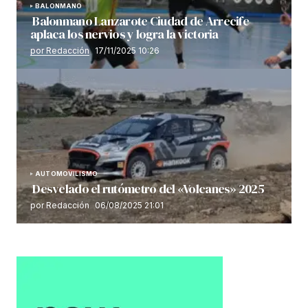
BALONMANO
Balonmano Lanzarote Ciudad de Arrecife
aplaca los nervios y logra la victoria
por Redacción
17/11/2025 10:26
AUTOMOVILISMO
Desvelado el rutómetro del «Volcanes» 2025
por Redacción
06/08/2025 21:01