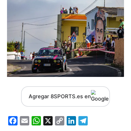
Agregar 8SPORTS.es en
Facebook
Email
WhatsApp
X
Copy
LinkedIn
Telegram
Link