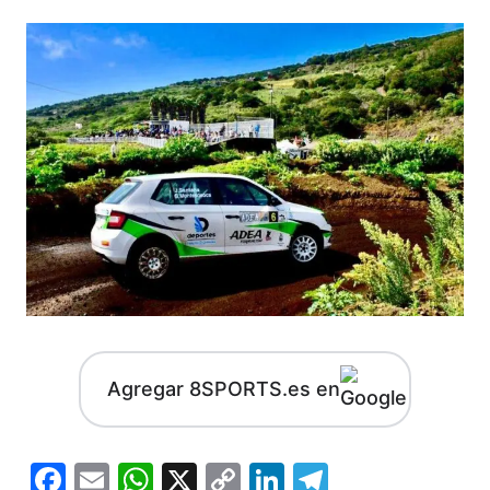
Agregar 8SPORTS.es en
Facebook
Email
WhatsApp
X
Copy
LinkedIn
Telegram