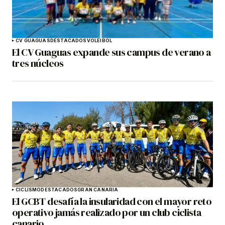
CV GUAGUAS
DESTACADOS
VOLEIBOL
El CV Guaguas expande sus campus de verano a
tres núcleos
CICLISMO
DESTACADOS
GRAN CANARIA
El GCBT desafía la insularidad con el mayor reto
operativo jamás realizado por un club ciclista
canario