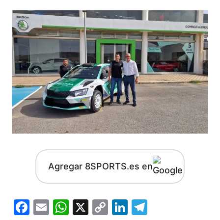
Agregar 8SPORTS.es en
Facebook
Email
WhatsApp
X
Copy
LinkedIn
Telegram