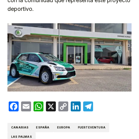
con la comunidad que representa este proyecto
deportivo.
Facebook
Email
WhatsApp
X
Copy
LinkedIn
Telegram
Link
CANARIAS
ESPAÑA
EUROPA
FUERTEVENTURA
LAS PALMAS