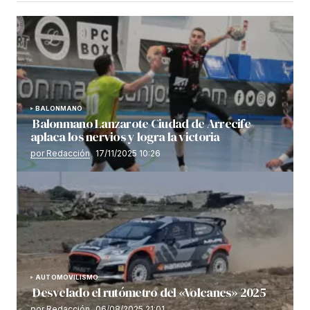
BALONMANO
Balonmano Lanzarote Ciudad de Arrecife
aplaca los nervios y logra la victoria
por Redacción
17/11/2025 10:26
AUTOMOVILISMO
Desvelado el rutómetro del «Volcanes» 2025
por Redacción
06/08/2025 21:01