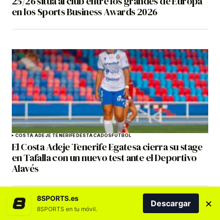
25/26 sitúa al club entre los grandes de Europa
en los Sports Business Awards 2026
COSTA ADEJE TENERIFE
DESTACADOS
FÚTBOL
El Costa Adeje Tenerife Egatesa cierra su stage
en Tafalla con un nuevo test ante el Deportivo
Alavés
8SPORTS.es
×
Descargar
8SPORTS en tu móvil.