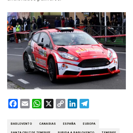
Facebook
Email
WhatsApp
X
Copy
LinkedIn
Telegram
Link
BARLOVENTO
CANARIAS
ESPAÑA
EUROPA
SANTA CRUZ DE TENERIFE
SUBIDA A BARLOVENTO
TENERIFE