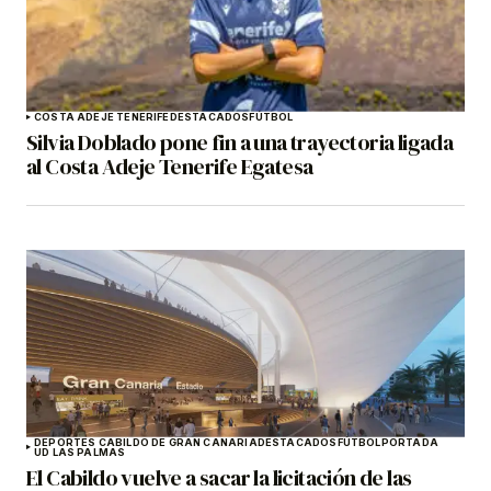
COSTA ADEJE TENERIFE
DESTACADOS
FÚTBOL
Silvia Doblado pone fin a una trayectoria ligada
al Costa Adeje Tenerife Egatesa
DEPORTES CABILDO DE GRAN CANARIA
DESTACADOS
FÚTBOL
PORTADA
UD LAS PALMAS
El Cabildo vuelve a sacar la licitación de las