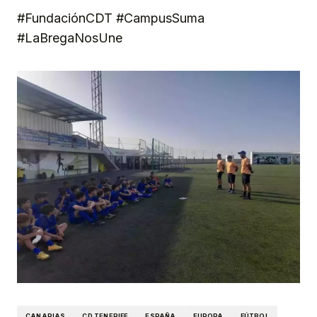
#FundaciónCDT #CampusSuma
#LaBregaNosUne
CANARIAS
CD TENERIFE
ESPAÑA
EUROPA
FÚTBOL