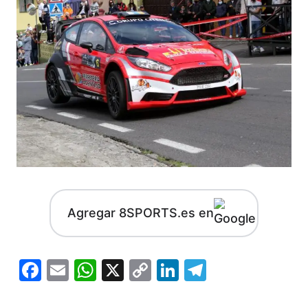
Agregar 8SPORTS.es en
Facebook
Email
WhatsApp
X
Copy
LinkedIn
Telegram
Link