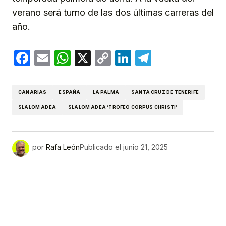
verano será turno de las dos últimas carreras del
año.
Facebook
Email
WhatsApp
X
Copy
LinkedIn
Telegram
Link
CANARIAS
ESPAÑA
LA PALMA
SANTA CRUZ DE TENERIFE
SLALOM ADEA
SLALOM ADEA ‘TROFEO CORPUS CHRISTI’
por
Rafa León
Publicado el
junio 21, 2025