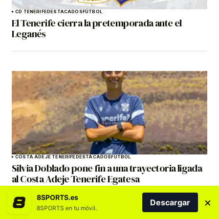
CD TENERIFE
DESTACADOS
FÚTBOL
El Tenerife cierra la pretemporada ante el
Leganés
COSTA ADEJE TENERIFE
DESTACADOS
FÚTBOL
Silvia Doblado pone fin a una trayectoria ligada
al Costa Adeje Tenerife Egatesa
8SPORTS.es
×
Descargar
8SPORTS en tu móvil.