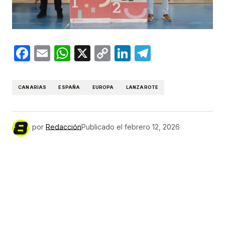
Facebook
Email
WhatsApp
X
Copy
LinkedIn
Telegram
Link
CANARIAS
ESPAÑA
EUROPA
LANZAROTE
por
Redacción
Publicado el
febrero 12, 2026