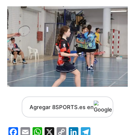
Agregar 8SPORTS.es en
Facebook
Email
WhatsApp
X
Copy
LinkedIn
Telegram