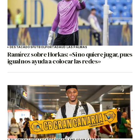
DESTACADOS
FÚTBOL
PORTADA
UD LAS PALMAS
Ramírez sobre Horkas: «Si no quiere jugar, pues
igual nos ayuda a colocar las redes»
BALONCESTO
DESTACADOS
DREAMLAND GRAN CANARIA