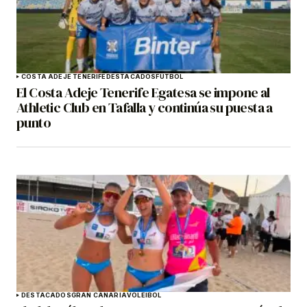
COSTA ADEJE TENERIFE
DESTACADOS
FÚTBOL
El Costa Adeje Tenerife Egatesa se impone al
Athletic Club en Tafalla y continúa su puesta a
punto
DESTACADOS
GRAN CANARIA
VOLEIBOL