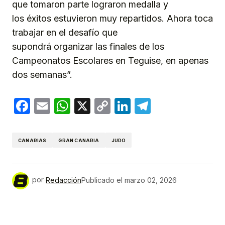
que tomaron parte lograron medalla y
los éxitos estuvieron muy repartidos. Ahora toca
trabajar en el desafío que
supondrá organizar las finales de los
Campeonatos Escolares en Teguise, en apenas
dos semanas”.
Facebook
Email
WhatsApp
X
Copy
LinkedIn
Telegram
Link
CANARIAS
GRAN CANARIA
JUDO
por
Redacción
Publicado el
marzo 02, 2026