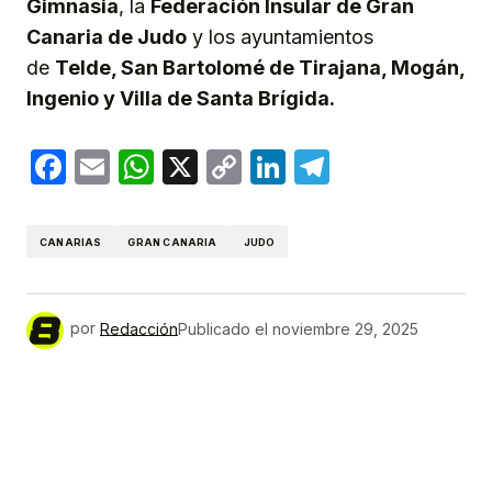
Gimnasia
, la
Federación Insular de Gran
Canaria de Judo
y los ayuntamientos
de
Telde, San Bartolomé de Tirajana, Mogán,
Ingenio y Villa de Santa Brígida.
Facebook
Email
WhatsApp
X
Copy
LinkedIn
Telegram
Link
CANARIAS
GRAN CANARIA
JUDO
por
Redacción
Publicado el
noviembre 29, 2025