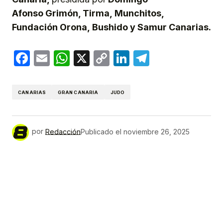
Afonso
Grimón
, Tirma,
Munchitos,
Fundación Orona,
Bushido y Samur Canarias.
Facebook
Email
WhatsApp
X
Copy
LinkedIn
Telegram
Link
CANARIAS
GRAN CANARIA
JUDO
por
Redacción
Publicado el
noviembre 26, 2025