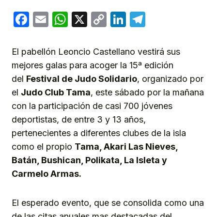
Facebook
Email
WhatsApp
X
Copy
LinkedIn
Telegram
Link
El pabellón Leoncio Castellano vestirá sus
mejores galas para acoger la 15ª edición
del
Festival de Judo Solidario
, organizado por
el
Judo Club Tama
, este sábado por la mañana
con la participación de casi 700 jóvenes
deportistas, de entre 3 y 13 años,
pertenecientes a diferentes clubes de la isla
como el propio
Tama, Akari Las Nieves,
Batán, Bushican, Polikata, La Isleta y
Carmelo Armas.
El esperado evento, que se consolida como una
de las citas anuales mas destacadas del