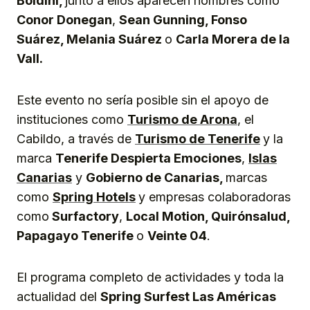
Boldini,
junto a ellos aparecen nombres como
Conor Donegan
,
Sean Gunning, Fonso
Suárez, Melania Suárez
o
Carla Morera de la
Vall.
Este evento no sería posible sin el apoyo de
instituciones como
Turismo de Arona
, el
Cabildo, a través de
Turismo de Tenerife
y la
marca
Tenerife Despierta Emociones
,
Islas
Canarias
y
Gobierno de Canarias,
marcas
como
Spring Hotels
y empresas colaboradoras
como
Surfactory
,
Local Motion, Quirónsalud,
Papagayo Tenerife
o
Veinte 04
.
El programa completo de actividades y toda la
actualidad del
Spring Surfest Las Américas