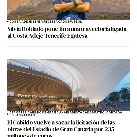
COSTA ADEJE TENERIFE
DESTACADOS
FÚTBOL
Silvia Doblado pone fin a una trayectoria ligada
al Costa Adeje Tenerife Egatesa
DEPORTES CABILDO DE GRAN CANARIA
DESTACADOS
FÚTBOL
PORTADA
UD LAS PALMAS
El Cabildo vuelve a sacar la licitación de las
obras del Estadio de Gran Canaria por 235
millones de euros