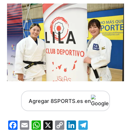
Agregar 8SPORTS.es en
Facebook
Email
WhatsApp
X
Copy
LinkedIn
Telegram