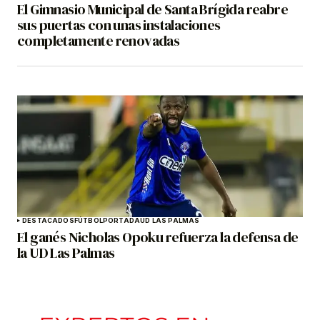
El Gimnasio Municipal de Santa Brígida reabre
sus puertas con unas instalaciones
completamente renovadas
DESTACADOS
FÚTBOL
PORTADA
UD LAS PALMAS
El ganés Nicholas Opoku refuerza la defensa de
la UD Las Palmas