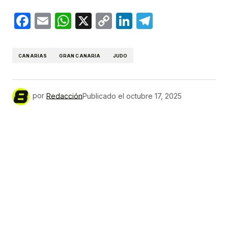
Facebook
Email
WhatsApp
X
Copy
LinkedIn
Telegram
Link
CANARIAS
GRAN CANARIA
JUDO
por
Redacción
Publicado el
octubre 17, 2025