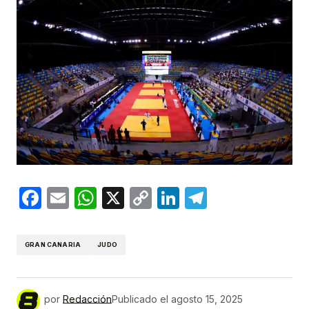
Facebook
Email
WhatsApp
X
Copy
LinkedIn
Telegram
Link
GRAN CANARIA
JUDO
por
Redacción
Publicado el
agosto 15, 2025