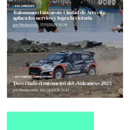
BALONMANO
Balonmano Lanzarote Ciudad de Arrecife
aplaca los nervios y logra la victoria
por Redacción
17/11/2025 10:26
AUTOMOVILISMO
Desvelado el rutómetro del «Volcanes» 2025
por Redacción
06/08/2025 21:01