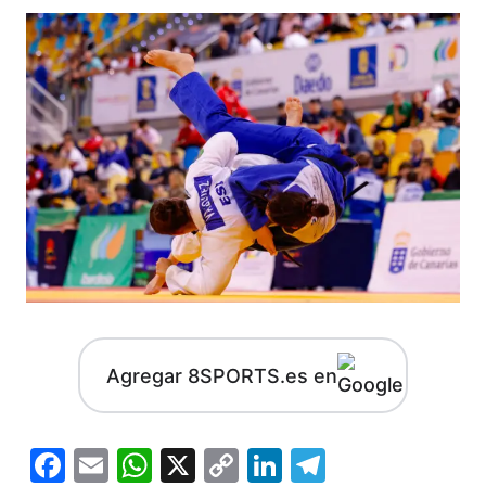
Agregar 8SPORTS.es en
Facebook
Email
WhatsApp
X
Copy
LinkedIn
Telegram