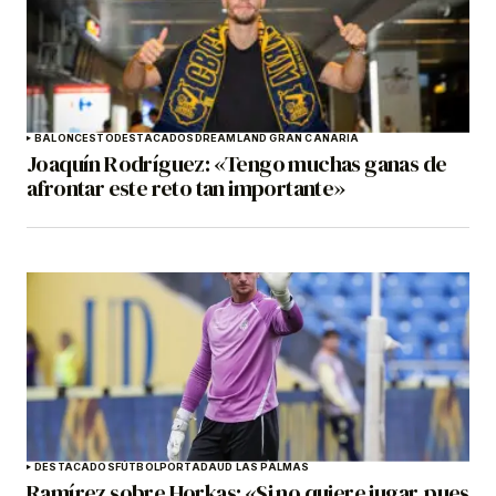
BALONCESTO
DESTACADOS
DREAMLAND GRAN CANARIA
Joaquín Rodríguez: «Tengo muchas ganas de
afrontar este reto tan importante»
DESTACADOS
FÚTBOL
PORTADA
UD LAS PALMAS
Ramírez sobre Horkas: «Si no quiere jugar, pues