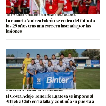
DESTACADOS
FÚTBOL
FÚTBOL FEMENINO
GRAN CANARIA
La canaria Andrea Falcón se retira del fútbol a
los 29 años tras una carrera lastrada por las
lesiones
COSTA ADEJE TENERIFE
DESTACADOS
FÚTBOL
El Costa Adeje Tenerife Egatesa se impone al
Athletic Club en Tafalla y continúa su puesta a