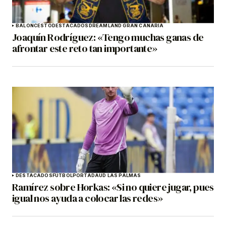
BALONCESTO
DESTACADOS
DREAMLAND GRAN CANARIA
Joaquín Rodríguez: «Tengo muchas ganas de
afrontar este reto tan importante»
DESTACADOS
FÚTBOL
PORTADA
UD LAS PALMAS
Ramírez sobre Horkas: «Si no quiere jugar, pues
igual nos ayuda a colocar las redes»