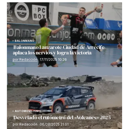
BALONMANO
Balonmano Lanzarote Ciudad de Arrecife
aplaca los nervios y logra la victoria
por Redacción
17/11/2025 10:26
AUTOMOVILISMO
Desvelado el rutómetro del «Volcanes» 2025
por Redacción
06/08/2025 21:01