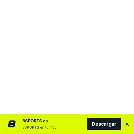
8SPORTS.es
×
Descargar
8SPORTS en tu móvil.