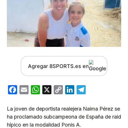
Agregar 8SPORTS.es en
Facebook
Email
WhatsApp
X
Copy
LinkedIn
Telegram
Link
La joven de deportista realejera Naima Pérez se
ha proclamado subcampeona de España de raid
hípico en la modalidad Ponis A.