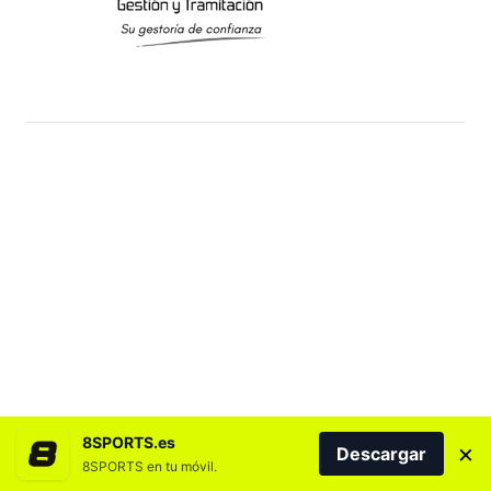
8SPORTS.es
×
Descargar
8SPORTS en tu móvil.