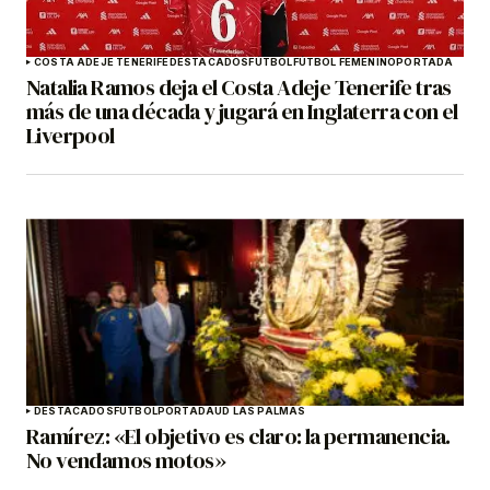
COSTA ADEJE TENERIFE
DESTACADOS
FÚTBOL
FÚTBOL FEMENINO
PORTADA
Natalia Ramos deja el Costa Adeje Tenerife tras
más de una década y jugará en Inglaterra con el
Liverpool
DESTACADOS
FÚTBOL
PORTADA
UD LAS PALMAS
Ramírez: «El objetivo es claro: la permanencia.
No vendamos motos»