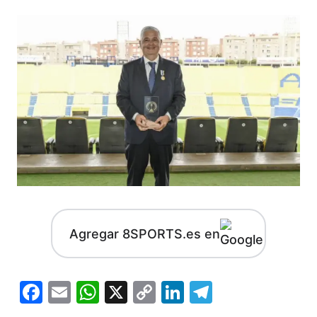
Agregar 8SPORTS.es en
Facebook
Email
WhatsApp
X
Copy
LinkedIn
Telegram
Link