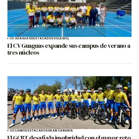
CV GUAGUAS
DESTACADOS
VOLEIBOL
El CV Guaguas expande sus campus de verano a
tres núcleos
CICLISMO
DESTACADOS
GRAN CANARIA
El GCBT desafía la insularidad con el mayor reto