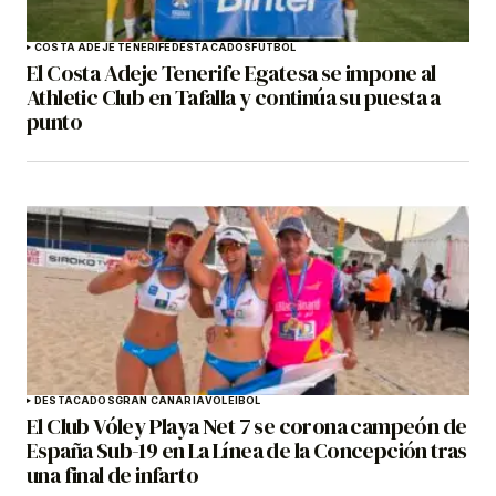
COSTA ADEJE TENERIFE
DESTACADOS
FÚTBOL
El Costa Adeje Tenerife Egatesa se impone al
Athletic Club en Tafalla y continúa su puesta a
punto
DESTACADOS
GRAN CANARIA
VOLEIBOL
El Club Vóley Playa Net 7 se corona campeón de
España Sub-19 en La Línea de la Concepción tras
una final de infarto