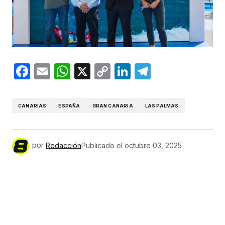
Facebook
Email
WhatsApp
X
Copy
LinkedIn
Telegram
Link
CANARIAS
ESPAÑA
GRAN CANARIA
LAS PALMAS
por
Redacción
Publicado el
octubre 03, 2025