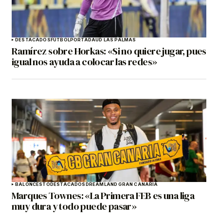
DESTACADOS
FÚTBOL
PORTADA
UD LAS PALMAS
Ramírez sobre Horkas: «Si no quiere jugar, pues
igual nos ayuda a colocar las redes»
BALONCESTO
DESTACADOS
DREAMLAND GRAN CANARIA
Marques Townes: «La Primera FEB es una liga
muy dura y todo puede pasar»