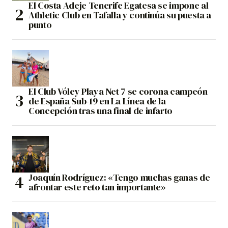
El Costa Adeje Tenerife Egatesa se impone al
Athletic Club en Tafalla y continúa su puesta a
punto
El Club Vóley Playa Net 7 se corona campeón
de España Sub-19 en La Línea de la
Concepción tras una final de infarto
Joaquín Rodríguez: «Tengo muchas ganas de
afrontar este reto tan importante»