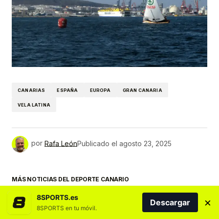
CANARIAS
ESPAÑA
EUROPA
GRAN CANARIA
VELA LATINA
por
Rafa León
Publicado el
agosto 23, 2025
MÁS NOTICIAS DEL DEPORTE CANARIO
8SPORTS.es
×
Descargar
8SPORTS en tu móvil.