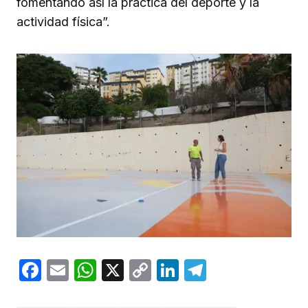
fomentando así la práctica del deporte y la
actividad física”.
Facebook
Email
WhatsApp
X
Copy
LinkedIn
Telegram
Link