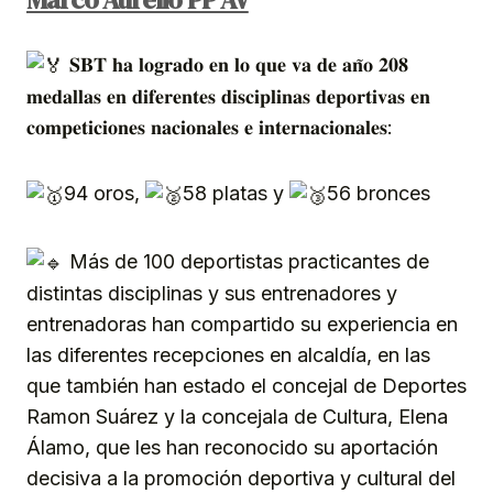
𝐒𝐁𝐓 𝐡𝐚 𝐥𝐨𝐠𝐫𝐚𝐝𝐨 𝐞𝐧 𝐥𝐨 𝐪𝐮𝐞 𝐯𝐚 𝐝𝐞 𝐚𝐧̃𝐨 𝟐𝟎𝟖
𝐦𝐞𝐝𝐚𝐥𝐥𝐚𝐬 𝐞𝐧 𝐝𝐢𝐟𝐞𝐫𝐞𝐧𝐭𝐞𝐬 𝐝𝐢𝐬𝐜𝐢𝐩𝐥𝐢𝐧𝐚𝐬 𝐝𝐞𝐩𝐨𝐫𝐭𝐢𝐯𝐚𝐬 𝐞𝐧
𝐜𝐨𝐦𝐩𝐞𝐭𝐢𝐜𝐢𝐨𝐧𝐞𝐬 𝐧𝐚𝐜𝐢𝐨𝐧𝐚𝐥𝐞𝐬 𝐞 𝐢𝐧𝐭𝐞𝐫𝐧𝐚𝐜𝐢𝐨𝐧𝐚𝐥𝐞𝐬:
94 oros,
58 platas y
56 bronces
Más de 100 deportistas practicantes de
distintas disciplinas y sus entrenadores y
entrenadoras han compartido su experiencia en
las diferentes recepciones en alcaldía, en las
que también han estado el concejal de Deportes
Ramon Suárez y la concejala de Cultura, Elena
Álamo, que les han reconocido su aportación
decisiva a la promoción deportiva y cultural del