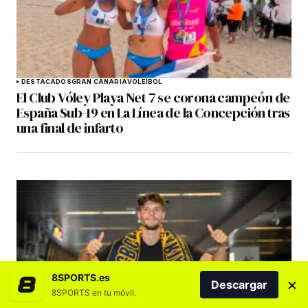
DESTACADOS
GRAN CANARIA
VOLEIBOL
El Club Vóley Playa Net 7 se corona campeón de
España Sub-19 en La Línea de la Concepción tras
una final de infarto
8SPORTS.es
×
Descargar
8SPORTS en tu móvil.
BALONCESTO
DESTACADOS
DREAMLAND GRAN CANARIA