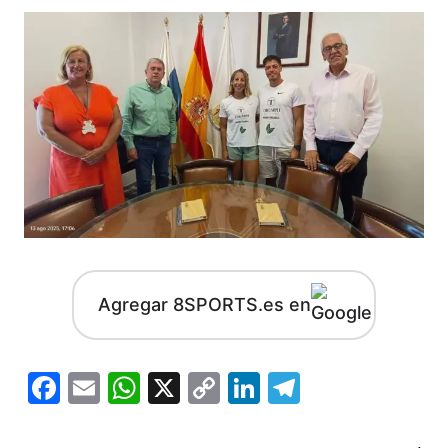
Agregar 8SPORTS.es en
Facebook
Email
WhatsApp
X
Copy
LinkedIn
Telegram
Link