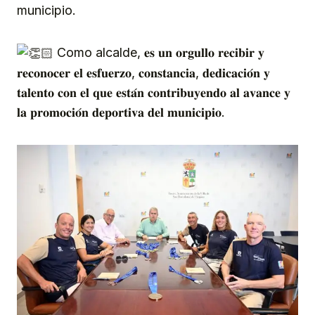
municipio.
Como alcalde, 𝐞𝐬 𝐮𝐧 𝐨𝐫𝐠𝐮𝐥𝐥𝐨 𝐫𝐞𝐜𝐢𝐛𝐢𝐫 𝐲
𝐫𝐞𝐜𝐨𝐧𝐨𝐜𝐞𝐫 𝐞𝐥 𝐞𝐬𝐟𝐮𝐞𝐫𝐳𝐨, 𝐜𝐨𝐧𝐬𝐭𝐚𝐧𝐜𝐢𝐚, 𝐝𝐞𝐝𝐢𝐜𝐚𝐜𝐢𝐨́𝐧 𝐲
𝐭𝐚𝐥𝐞𝐧𝐭𝐨 𝐜𝐨𝐧 𝐞𝐥 𝐪𝐮𝐞 𝐞𝐬𝐭𝐚́𝐧 𝐜𝐨𝐧𝐭𝐫𝐢𝐛𝐮𝐲𝐞𝐧𝐝𝐨 𝐚𝐥 𝐚𝐯𝐚𝐧𝐜𝐞 𝐲
𝐥𝐚 𝐩𝐫𝐨𝐦𝐨𝐜𝐢𝐨́𝐧 𝐝𝐞𝐩𝐨𝐫𝐭𝐢𝐯𝐚 𝐝𝐞𝐥 𝐦𝐮𝐧𝐢𝐜𝐢𝐩𝐢𝐨.