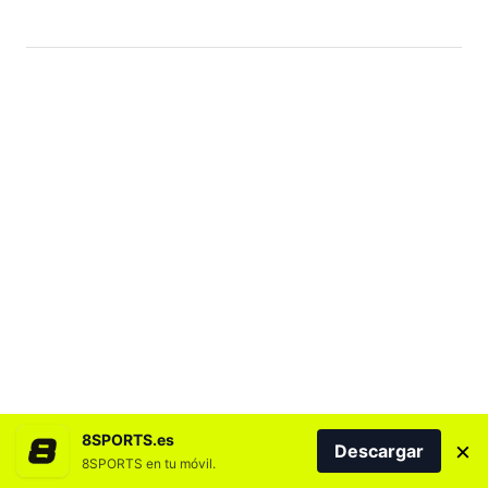
8SPORTS.es
×
Descargar
8SPORTS en tu móvil.