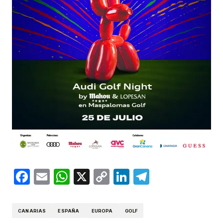
Facebook
Email
WhatsApp
X
Copy
LinkedIn
Telegram
Link
CANARIAS
ESPAÑA
EUROPA
GOLF