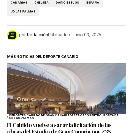
CANARIAS
CHELSEA
DARÍO ESSUGO
ESPAÑA
UD LAS PALMAS
por
Redacción
Publicado el
junio 03, 2025
MÁS NOTICIAS DEL DEPORTE CANARIO
DEPORTES CABILDO DE GRAN CANARIA
DESTACADOS
FÚTBOL
PORTADA
UD LAS PALMAS
El Cabildo vuelve a sacar la licitación de las
obras del Estadio de Gran Canaria por 235