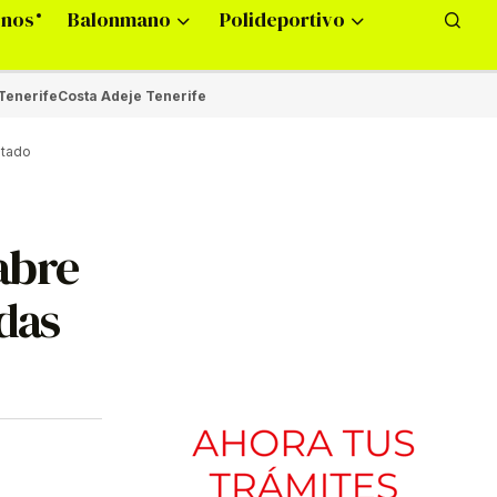
onos
Balonmano
Polideportivo
Tenerife
Costa Adeje Tenerife
ptado
abre
adas