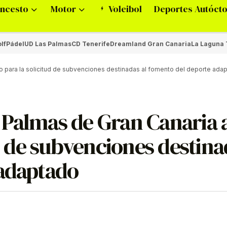
ncesto
Motor
Voleibol
Deportes Autóct
lf
Pádel
UD Las Palmas
CD Tenerife
Dreamland Gran Canaria
La Laguna 
zo para la solicitud de subvenciones destinadas al fomento del deporte ada
 Palmas de Gran Canaria 
ud de subvenciones destin
 adaptado