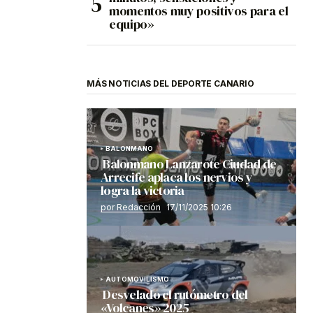
momentos muy positivos para el
equipo»
MÁS NOTICIAS DEL DEPORTE CANARIO
BALONMANO
Balonmano Lanzarote Ciudad de
Arrecife aplaca los nervios y
logra la victoria
por Redacción
17/11/2025 10:26
AUTOMOVILISMO
Desvelado el rutómetro del
«Volcanes» 2025