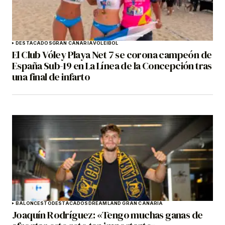
DESTACADOS
GRAN CANARIA
VOLEIBOL
El Club Vóley Playa Net 7 se corona campeón de
España Sub-19 en La Línea de la Concepción tras
una final de infarto
BALONCESTO
DESTACADOS
DREAMLAND GRAN CANARIA
Joaquín Rodríguez: «Tengo muchas ganas de