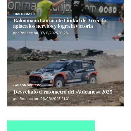
BALONMANO
Balonmano Lanzarote Ciudad de Arrecife
aplaca los nervios y logra la victoria
por Redacción
17/11/2025 10:26
AUTOMOVILISMO
Desvelado el rutómetro del «Volcanes» 2025
por Redacción
06/08/2025 21:01