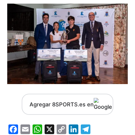
Agregar 8SPORTS.es en
Facebook
Email
WhatsApp
X
Copy
LinkedIn
Telegram