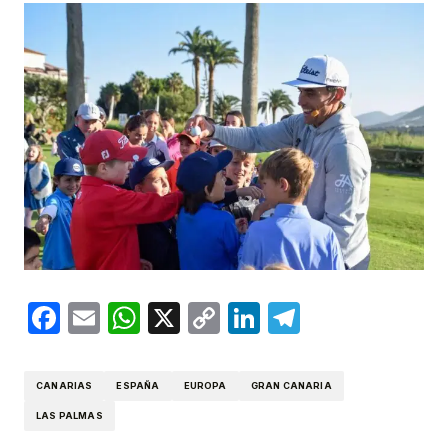
Facebook
Email
WhatsApp
X
Copy
LinkedIn
Telegram
Link
CANARIAS
ESPAÑA
EUROPA
GRAN CANARIA
LAS PALMAS