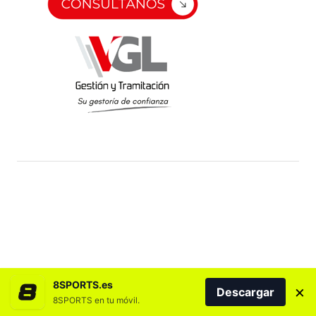
8SPORTS.es
×
Descargar
8SPORTS en tu móvil.