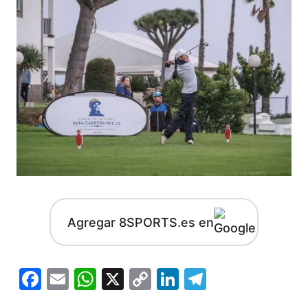
Agregar 8SPORTS.es en
Facebook
Email
WhatsApp
X
Copy
LinkedIn
Telegram
Link