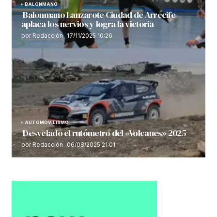
BALONMANO
Balonmano Lanzarote Ciudad de Arrecife
aplaca los nervios y logra la victoria
por Redacción
17/11/2025 10:26
AUTOMOVILISMO
Desvelado el rutómetro del «Volcanes» 2025
por Redacción
06/08/2025 21:01