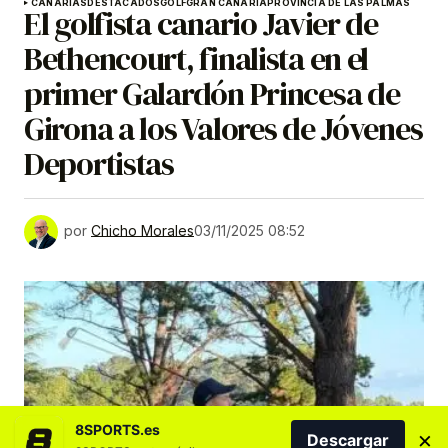
CANARIAS
DESTACADOS
GOLF
GRAN CANARIA
PROVINCIA DE LAS PALMAS
El golfista canario Javier de
Bethencourt, finalista en el
primer Galardón Princesa de
Girona a los Valores de Jóvenes
Deportistas
por
Chicho Morales
03/11/2025 08:52
8SPORTS.es
×
Descargar