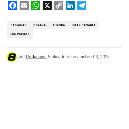
Facebook
Email
WhatsApp
X
Copy
LinkedIn
Telegram
Link
CANARIAS
ESPAÑA
EUROPA
GRAN CANARIA
LAS PALMAS
por
Redacción
Publicado el
noviembre 03, 2025