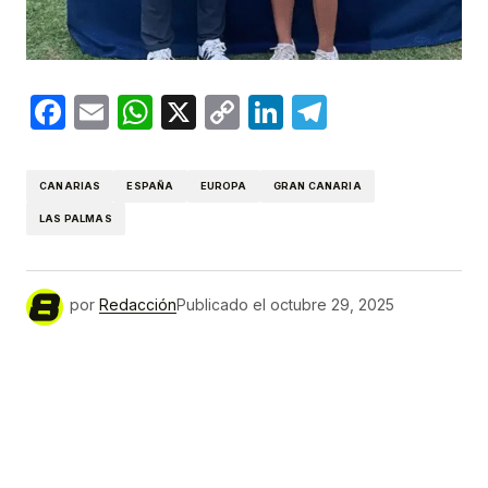
Facebook
Email
WhatsApp
X
Copy
LinkedIn
Telegram
Link
CANARIAS
ESPAÑA
EUROPA
GRAN CANARIA
LAS PALMAS
por
Redacción
Publicado el
octubre 29, 2025