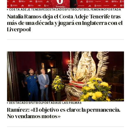
COSTA ADEJE TENERIFE
DESTACADOS
FÚTBOL
FÚTBOL FEMENINO
PORTADA
Natalia Ramos deja el Costa Adeje Tenerife tras
más de una década y jugará en Inglaterra con el
Liverpool
DESTACADOS
FÚTBOL
PORTADA
UD LAS PALMAS
Ramírez: «El objetivo es claro: la permanencia.
No vendamos motos»