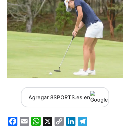
Agregar 8SPORTS.es en
Facebook
Email
WhatsApp
X
Copy
LinkedIn
Telegram