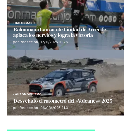
BALONMANO
Balonmano Lanzarote Ciudad de Arrecife
aplaca los nervios y logra la victoria
por Redacción
17/11/2025 10:26
AUTOMOVILISMO
Desvelado el rutómetro del «Volcanes» 2025
por Redacción
06/08/2025 21:01