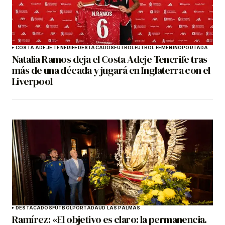
COSTA ADEJE TENERIFE
DESTACADOS
FÚTBOL
FÚTBOL FEMENINO
PORTADA
Natalia Ramos deja el Costa Adeje Tenerife tras
más de una década y jugará en Inglaterra con el
Liverpool
DESTACADOS
FÚTBOL
PORTADA
UD LAS PALMAS
Ramírez: «El objetivo es claro: la permanencia.