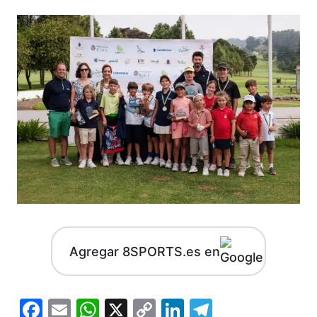
Agregar 8SPORTS.es en
Facebook
Email
WhatsApp
X
Copy
LinkedIn
Telegram