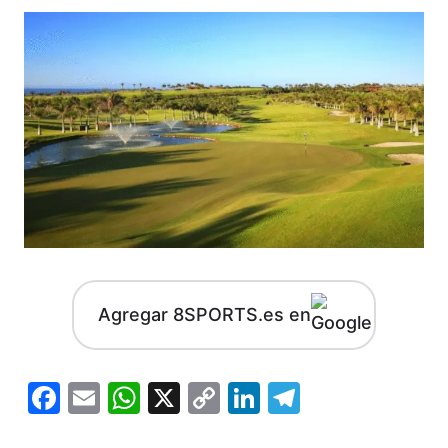
Agregar 8SPORTS.es en
Facebook
Email
WhatsApp
X
Copy
LinkedIn
Telegram
Link