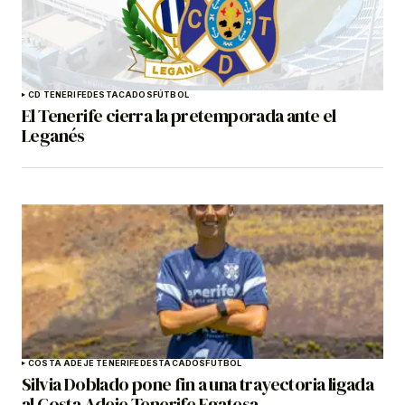
CD TENERIFE
DESTACADOS
FÚTBOL
El Tenerife cierra la pretemporada ante el
Leganés
COSTA ADEJE TENERIFE
DESTACADOS
FÚTBOL
Silvia Doblado pone fin a una trayectoria ligada
al Costa Adeje Tenerife Egatesa