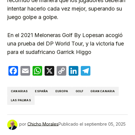
recorrido de manera que los jugadores deberán
intentar hacerlo cada vez mejor, superando su
juego golpe a golpe.
En el 2021 Meloneras Golf By Lopesan acogió
una prueba del DP World Tour, y la victoria fue
para el sudafricano Garrick Higgo
Facebook
Email
WhatsApp
X
Copy
LinkedIn
Telegram
Link
CANARIAS
ESPAÑA
EUROPA
GOLF
GRAN CANARIA
LAS PALMAS
por
Chicho Morales
Publicado el
septiembre 05, 2025