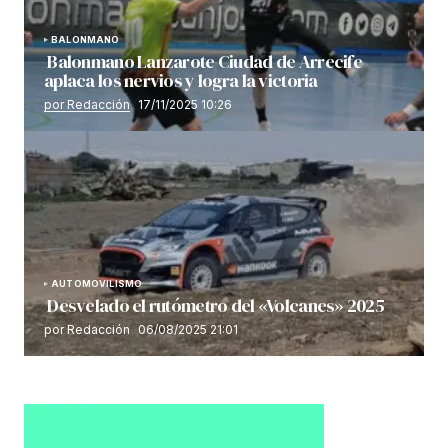
BALONMANO
Balonmano Lanzarote Ciudad de Arrecife
aplaca los nervios y logra la victoria
por Redacción
17/11/2025 10:26
AUTOMOVILISMO
Desvelado el rutómetro del «Volcanes» 2025
por Redacción
06/08/2025 21:01