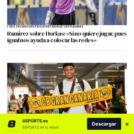
DESTACADOS
FÚTBOL
PORTADA
UD LAS PALMAS
Ramírez sobre Horkas: «Si no quiere jugar, pues
igual nos ayuda a colocar las redes»
BALONCESTO
DESTACADOS
DREAMLAND GRAN CANARIA
8SPORTS.es
Marques Townes: «La Primera FEB es una liga
×
Descargar
muy dura y todo puede pasar»
8SPORTS en tu móvil.