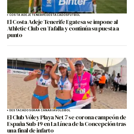
COSTA ADEJE TENERIFE
DESTACADOS
FÚTBOL
El Costa Adeje Tenerife Egatesa se impone al
Athletic Club en Tafalla y continúa su puesta a
punto
DESTACADOS
GRAN CANARIA
VOLEIBOL
El Club Vóley Playa Net 7 se corona campeón de
España Sub-19 en La Línea de la Concepción tras
una final de infarto