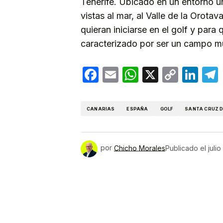
Tenerife. Ubicado en un entorno ún
vistas al mar, al Valle de la Orotav
quieran iniciarse en el golf y para
caracterizado por ser un campo m
Facebook
Email
WhatsApp
X
Copy
Lin
Link
CANARIAS
ESPAÑA
GOLF
SANTA CRUZ D
por
Chicho Morales
Publicado el
juli