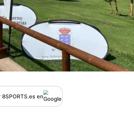
r 8SPORTS.es en
kedIn
Telegram