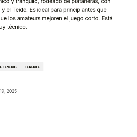
ico y tranquilo, rodeado de plataneras, con
a y el Teide. Es ideal para principiantes que
 que los amateurs mejoren el juego corto. Está
uy técnico.
kedIn
Telegram
E TENERIFE
TENERIFE
o 19, 2025