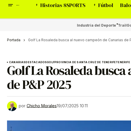
Historias 8SPORTS
Fútbol
Balo
Industria del Deporte
Trail
Go
Portada
Golf La Rosaleda busca al nuevo campeón de Canarias de 
CANARIAS
DESTACADOS
GOLF
PROVINCIA DE SANTA CRUZ DE TENERIFE
TENERIFE
Golf La Rosaleda busca
de P&P 2025
por
Chicho Morales
19/07/2025 10:11