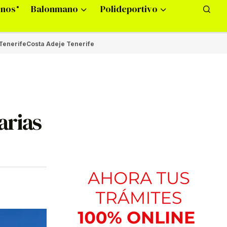
onos
Balonmano
Polideportivo
Tenerife
Costa Adeje Tenerife
arias