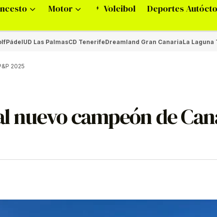
ncesto
Motor
Voleibol
Deportes Autóct
lf
Pádel
UD Las Palmas
CD Tenerife
Dreamland Gran Canaria
La Laguna 
P&P 2025
 al nuevo campeón de Can