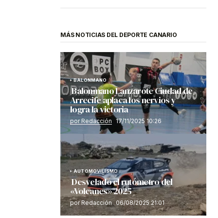
MÁS NOTICIAS DEL DEPORTE CANARIO
BALONMANO
Balonmano Lanzarote Ciudad de
Arrecife aplaca los nervios y
logra la victoria
por Redacción
17/11/2025 10:26
AUTOMOVILISMO
Desvelado el rutómetro del
«Volcanes» 2025
por Redacción
06/08/2025 21:01