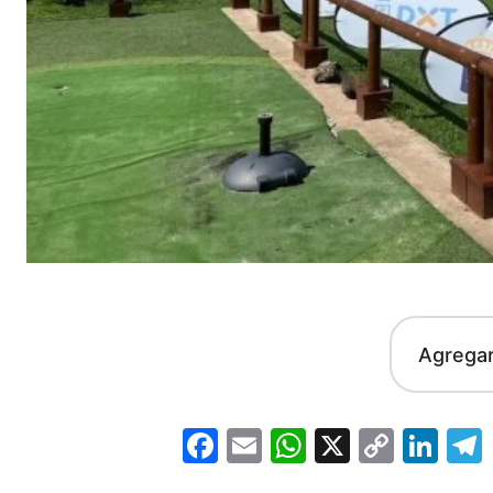
Agrega
Facebook
Email
WhatsApp
X
Copy
Lin
Link