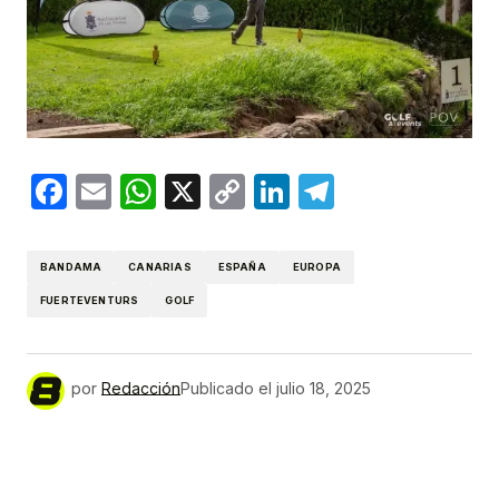
Facebook
Email
WhatsApp
X
Copy
LinkedIn
Telegram
Link
BANDAMA
CANARIAS
ESPAÑA
EUROPA
FUERTEVENTURS
GOLF
por
Redacción
Publicado el
julio 18, 2025