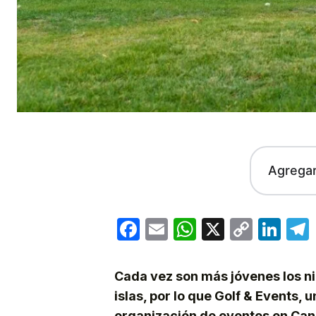
Agrega
Facebook
Email
WhatsApp
X
Copy
Lin
Link
Cada vez son más jóvenes los niñ
islas, por lo que Golf & Events,
organización de eventos en Cana