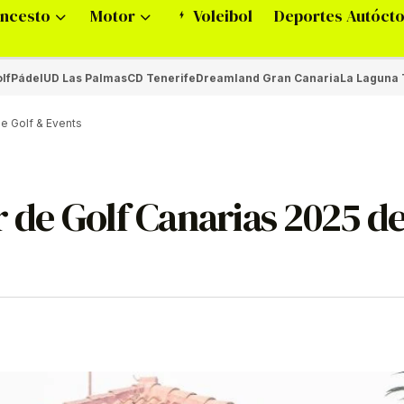
ncesto
Motor
Voleibol
Deportes Autóct
lf
Pádel
UD Las Palmas
CD Tenerife
Dreamland Gran Canaria
La Laguna 
de Golf & Events
r de Golf Canarias 2025 de