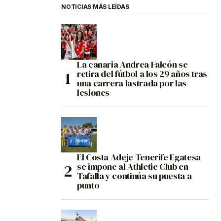
NOTICIAS MÁS LEÍDAS
La canaria Andrea Falcón se
retira del fútbol a los 29 años tras
una carrera lastrada por las
lesiones
El Costa Adeje Tenerife Egatesa
se impone al Athletic Club en
Tafalla y continúa su puesta a
punto