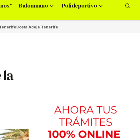
onos
Balonmano
Polideportivo
Tenerife
Costa Adeje Tenerife
 la