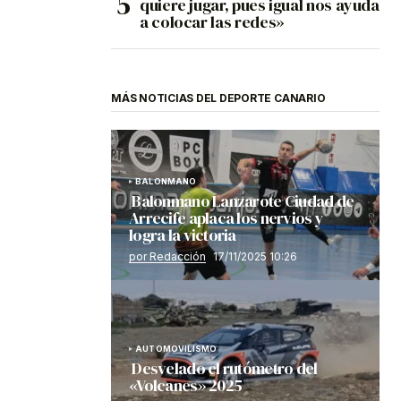
quiere jugar, pues igual nos ayuda
a colocar las redes»
MÁS NOTICIAS DEL DEPORTE CANARIO
BALONMANO
Balonmano Lanzarote Ciudad de
Arrecife aplaca los nervios y
logra la victoria
por Redacción
17/11/2025 10:26
AUTOMOVILISMO
Desvelado el rutómetro del
«Volcanes» 2025